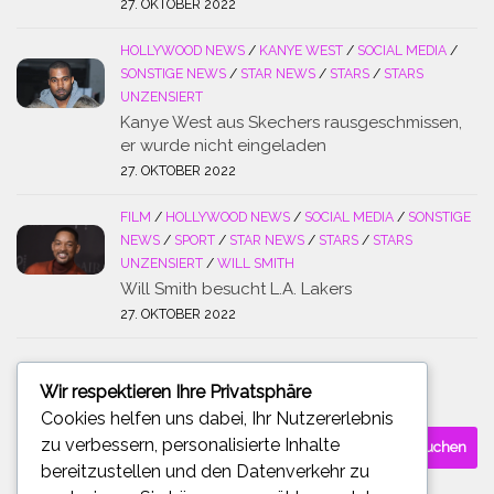
27. OKTOBER 2022
HOLLYWOOD NEWS
/
KANYE WEST
/
SOCIAL MEDIA
/
SONSTIGE NEWS
/
STAR NEWS
/
STARS
/
STARS
UNZENSIERT
Kanye West aus Skechers rausgeschmissen,
er wurde nicht eingeladen
27. OKTOBER 2022
FILM
/
HOLLYWOOD NEWS
/
SOCIAL MEDIA
/
SONSTIGE
NEWS
/
SPORT
/
STAR NEWS
/
STARS
/
STARS
UNZENSIERT
/
WILL SMITH
Will Smith besucht L.A. Lakers
27. OKTOBER 2022
Wir respektieren Ihre Privatsphäre
SUCHE
Cookies helfen uns dabei, Ihr Nutzererlebnis
Suchen
zu verbessern, personalisierte Inhalte
nach:
bereitzustellen und den Datenverkehr zu