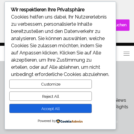
Wir respektieren Ihre Privatsphäre
SUCHE
Cookies helfen uns dabei, Ihr Nutzererlebnis
Suchen
zu verbessern, personalisierte Inhalte
nach:
bereitzustellen und den Datenverkehr zu
analysieren. Sie können auswählen, welche
Cookies Sie zulassen möchten, indem Sie
auf
Anpassen
klicken. Klicken Sie auf
Alle
akzeptieren
, um Ihre Zustimmung zu
erteilen, oder auf
Alle ablehnen
, um nicht
unbedingt erforderliche Cookies abzulehnen.
Customize
Reject All
Star und Promi News - Aktuelle Bilder, Videos und News
über den neuesten Klatsch und Tratsch © 2026. All Rights
Accept All
Reserved.
Powered by
Präsentiert von
- Entworfen mit dem
Hueman-Theme