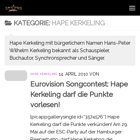
Zum Inhalt springen
KATEGORIE:
HAPE KERKELING
Hape Kerkeling mit bürgerlichem Namen Hans-Peter
Wilhelm Kerkeling bekannt als Schauspieler,
Buchautor, Synchronsprecher und Sänger.
14. APRIL 2010
VON
HAPE KERKELING
Eurovision Songcontest: Hape
Kerkeling darf die Punkte
vorlesen!
[picappgallerysingle id=“3574576″] Hape
Kerkeling darf die Punkte verkünden! Am 29.
Mai auf der ESC-Party auf der Hamburger
Reeperbahn, darf Hape Kerkeling die