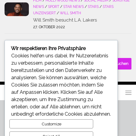
FILM
/
HOLLYWOOD NEWS
/
SOCIAL MEDIA
/
SONSTIGE
NEWS
/
SPORT
/
STAR NEWS
/
STARS
/
STARS
UNZENSIERT
/
WILL SMITH
Will Smith besucht L.A. Lakers
27. OKTOBER 2022
Wir respektieren Ihre Privatsphäre
SUCHE
Cookies helfen uns dabei, Ihr Nutzererlebnis
Suchen
zu verbessern, personalisierte Inhalte
nach:
bereitzustellen und den Datenverkehr zu
analysieren. Sie können auswählen, welche
Cookies Sie zulassen möchten, indem Sie
auf
Anpassen
klicken. Klicken Sie auf
Alle
akzeptieren
, um Ihre Zustimmung zu
erteilen, oder auf
Alle ablehnen
, um nicht
unbedingt erforderliche Cookies abzulehnen.
Customize