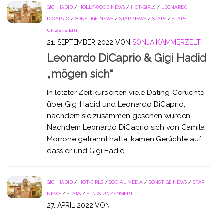
GIGI HADID
/
HOLLYWOOD NEWS
/
HOT-GIRLS
/
LEONARDO
DICAPRIO
/
SONSTIGE NEWS
/
STAR NEWS
/
STARS
/
STARS
UNZENSIERT
21. SEPTEMBER 2022
VON
SONJA KAMMERZELT
Leonardo DiCaprio & Gigi Hadid
„mögen sich“
In letzter Zeit kursierten viele Dating-Gerüchte
über Gigi Hadid und Leonardo DiCaprio,
nachdem sie zusammen gesehen wurden.
Nachdem Leonardo DiCaprio sich von Camila
Morrone getrennt hatte, kamen Gerüchte auf,
dass er und Gigi Hadid...
GIGI HADID
/
HOT-GIRLS
/
SOCIAL MEDIA
/
SONSTIGE NEWS
/
STAR
NEWS
/
STARS
/
STARS UNZENSIERT
27. APRIL 2022
VON