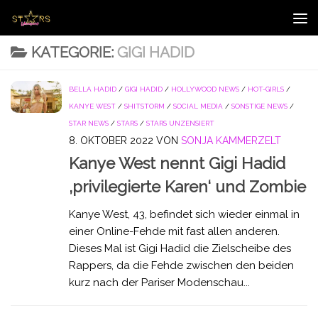
Zum Inhalt springen
KATEGORIE:
GIGI HADID
BELLA HADID
/
GIGI HADID
/
HOLLYWOOD NEWS
/
HOT-GIRLS
/
KANYE WEST
/
SHITSTORM
/
SOCIAL MEDIA
/
SONSTIGE NEWS
/
STAR NEWS
/
STARS
/
STARS UNZENSIERT
8. OKTOBER 2022
VON
SONJA KAMMERZELT
Kanye West nennt Gigi Hadid
‚privilegierte Karen‘ und Zombie
Kanye West, 43, befindet sich wieder einmal in
einer Online-Fehde mit fast allen anderen.
Dieses Mal ist Gigi Hadid die Zielscheibe des
Rappers, da die Fehde zwischen den beiden
kurz nach der Pariser Modenschau...