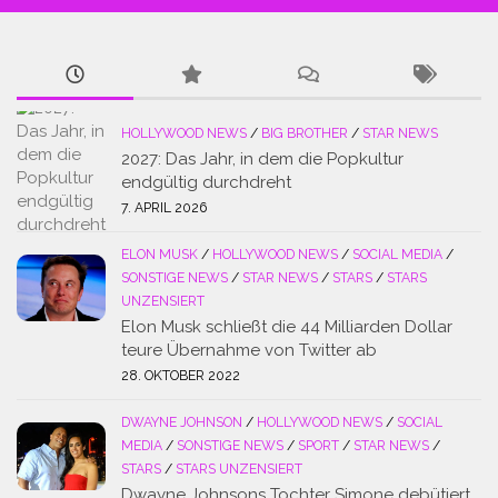
HOLLYWOOD NEWS
/
BIG BROTHER
/
STAR NEWS
2027: Das Jahr, in dem die Popkultur
endgültig durchdreht
7. APRIL 2026
ELON MUSK
/
HOLLYWOOD NEWS
/
SOCIAL MEDIA
/
SONSTIGE NEWS
/
STAR NEWS
/
STARS
/
STARS
UNZENSIERT
Elon Musk schließt die 44 Milliarden Dollar
teure Übernahme von Twitter ab
28. OKTOBER 2022
DWAYNE JOHNSON
/
HOLLYWOOD NEWS
/
SOCIAL
MEDIA
/
SONSTIGE NEWS
/
SPORT
/
STAR NEWS
/
STARS
/
STARS UNZENSIERT
Dwayne Johnsons Tochter Simone debütiert