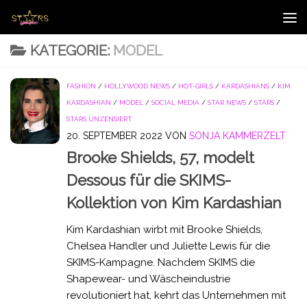
Zum Inhalt springen
KATEGORIE:
MODEL
FASHION
/
HOLLYWOOD NEWS
/
HOT-GIRLS
/
KARDASHIANS
/
KIM
KARDASHIAN
/
MODEL
/
SOCIAL MEDIA
/
STAR NEWS
/
STARS
/
STARS UNZENSIERT
20. SEPTEMBER 2022
VON
SONJA KAMMERZELT
Brooke Shields, 57, modelt
Dessous für die SKIMS-
Kollektion von Kim Kardashian
Kim Kardashian wirbt mit Brooke Shields,
Chelsea Handler und Juliette Lewis für die
SKIMS-Kampagne. Nachdem SKIMS die
Shapewear- und Wäscheindustrie
revolutioniert hat, kehrt das Unternehmen mit