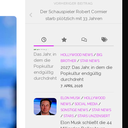
VORHERIGER BEITRAG
Der Schauspieler Robert Cormier
starb plötzlich mit 33 Jahren
HOLLYWOOD NEWS
/
BIG
BROTHER
/
STAR NEWS
2027: Das Jahr, in dem die
Popkultur endgültig
durchdreht
7. APRIL 2026
ELON MUSK
/
HOLLYWOOD
NEWS
/
SOCIAL MEDIA
/
SONSTIGE NEWS
/
STAR NEWS
/
STARS
/
STARS UNZENSIERT
Elon Musk schließt die 44