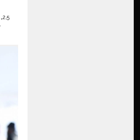
„2,5
e