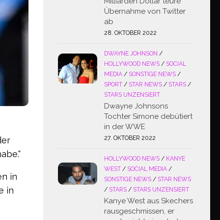
Milliarden Dollar teure
Übernahme von Twitter
ab
28. OKTOBER 2022
DWAYNE JOHNSON
/
HOLLYWOOD NEWS
/
SOCIAL
MEDIA
/
SONSTIGE NEWS
/
SPORT
/
STAR NEWS
/
STARS
/
STARS UNZENSIERT
Dwayne Johnsons
Tochter Simone debütiert
in der WWE
27. OKTOBER 2022
der
abe.“
HOLLYWOOD NEWS
/
KANYE
WEST
/
SOCIAL MEDIA
/
en in
SONSTIGE NEWS
/
STAR NEWS
e in
/
STARS
/
STARS UNZENSIERT
Kanye West aus Skechers
rausgeschmissen, er