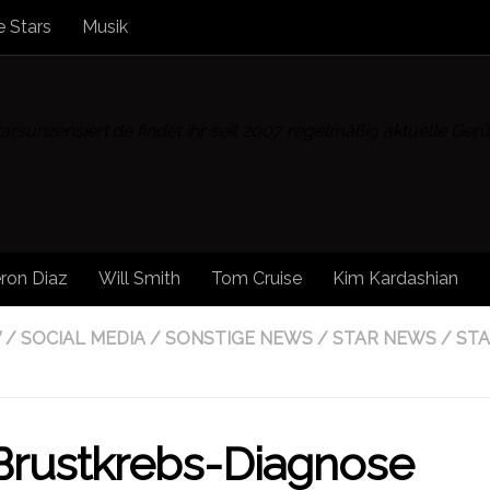
 Stars
Musik
rsunzensiert.de findet ihr seit 2007 regelmäßig aktuelle Ge
ron Diaz
Will Smith
Tom Cruise
Kim Kardashian
W
/
SOCIAL MEDIA
/
SONSTIGE NEWS
/
STAR NEWS
/
ST
 Brustkrebs-Diagnose