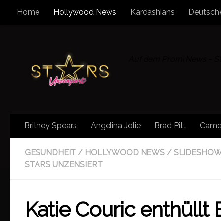
Home
Hollywood News
Kardashians
Deutsche
Zum Inhalt springen
Auf dem Promi News - Sta
Britney Spears
Angelina Jolie
Brad Pitt
Came
GESUNDHEIT
/
HOLLYWOOD NEWS
/
SLIDESHO
STARS UNZENSIERT
Katie Couric enthüllt