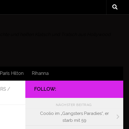
rüchte und heißen Klatsch und Tratsch aus Hollywood
Paris Hilton
Rihanna
ARS
/
FOLLOW:
NÄCHSTER BEITRAG
Coolio im „Gangsters Paradies“, er
starb mit 59