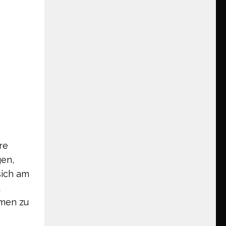
re
gen,
sich am
u
lmen zu