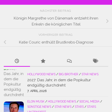
NÄCHSTER BEITRAG
Königin Margrethe von Dänemark entzieht ihren
Enkeln die königlichen Titel
VORHERIGER BEITRAG
Katie Couric enthüllt Brustkrebs-Diagnose
HOLLYWOOD NEWS
/
BIG BROTHER
/
STAR NEWS
2027: Das Jahr, in dem die Popkultur
endgültig durchdreht
7. APRIL 2026
ELON MUSK
/
HOLLYWOOD NEWS
/
SOCIAL MEDIA
/
SONSTIGE NEWS
/
STAR NEWS
/
STARS
/
STARS
UNZENSIERT