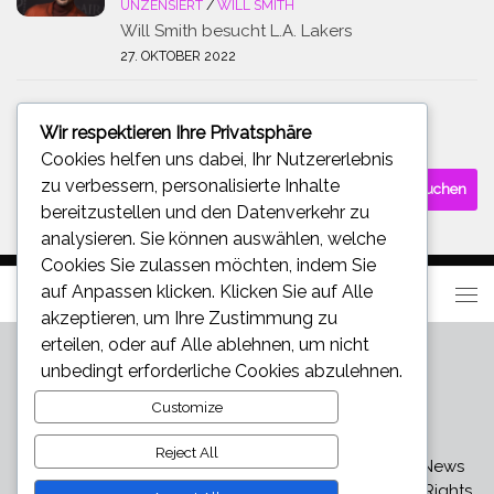
UNZENSIERT
/
WILL SMITH
Will Smith besucht L.A. Lakers
27. OKTOBER 2022
Wir respektieren Ihre Privatsphäre
SUCHE
Cookies helfen uns dabei, Ihr Nutzererlebnis
Suchen
zu verbessern, personalisierte Inhalte
nach:
bereitzustellen und den Datenverkehr zu
analysieren. Sie können auswählen, welche
Cookies Sie zulassen möchten, indem Sie
auf
Anpassen
klicken. Klicken Sie auf
Alle
akzeptieren
, um Ihre Zustimmung zu
erteilen, oder auf
Alle ablehnen
, um nicht
unbedingt erforderliche Cookies abzulehnen.
Customize
Reject All
Star und Promi News - Aktuelle Bilder, Videos und News
über den neuesten Klatsch und Tratsch © 2026. All Rights