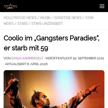
Zum Inhalt springen
HOLLYWOOD NEWS
/
MUSIK
/
SONSTIGE NEWS
/
STAR
NEWS
/
STARS
/
STARS UNZENSIERT
Coolio im „Gangsters Paradies“,
er starb mit 59
VON
SONJA KAMMERZELT
· VERÖFFENTLICHT
29. SEPTEMBER 2022
· AKTUALISIERT
8. APRIL 2026