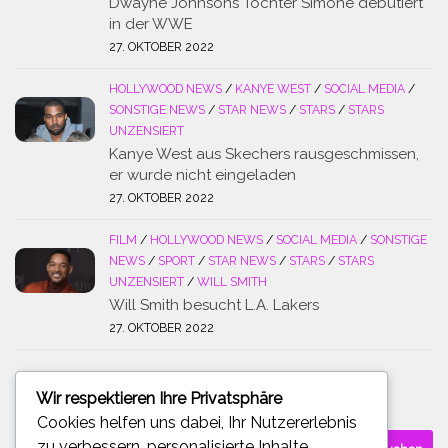
Dwayne Johnsons Tochter Simone debütiert
in der WWE
27. OKTOBER 2022
HOLLYWOOD NEWS
/
KANYE WEST
/
SOCIAL MEDIA
/
SONSTIGE NEWS
/
STAR NEWS
/
STARS
/
STARS
UNZENSIERT
Kanye West aus Skechers rausgeschmissen,
er wurde nicht eingeladen
27. OKTOBER 2022
FILM
/
HOLLYWOOD NEWS
/
SOCIAL MEDIA
/
SONSTIGE
NEWS
/
SPORT
/
STAR NEWS
/
STARS
/
STARS
UNZENSIERT
/
WILL SMITH
Will Smith besucht L.A. Lakers
27. OKTOBER 2022
Wir respektieren Ihre Privatsphäre
SUCHE
Cookies helfen uns dabei, Ihr Nutzererlebnis
Suchen
zu verbessern, personalisierte Inhalte