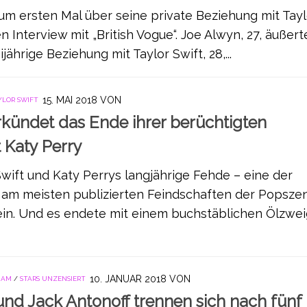
um ersten Mal über seine private Beziehung mit Tayl
 Interview mit „British Vogue“. Joe Alwyn, 27, äußert
jährige Beziehung mit Taylor Swift, 28,...
15. MAI 2018
VON
YLOR SWIFT
rkündet das Ende ihrer berüchtigten
 Katy Perry
Swift und Katy Perrys langjährige Fehde – eine der
 am meisten publizierten Feindschaften der Popsze
sein. Und es endete mit einem buchstäblichen Ölzwei
10. JANUAR 2018
VON
HAM
/
STARS UNZENSIERT
d Jack Antonoff trennen sich nach fünf