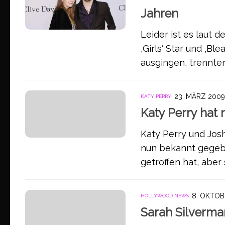
Jahren
Leider ist es laut 
‚Girls‘ Star und ‚Bl
ausgingen, trennten 
23. MÄRZ 2009
KATY PERRY
Katy Perry hat
Katy Perry und Josh
nun bekannt gegeb
getroffen hat, aber s
8. OKTOB
HOLLYWOOD NEWS
Sarah Silverma