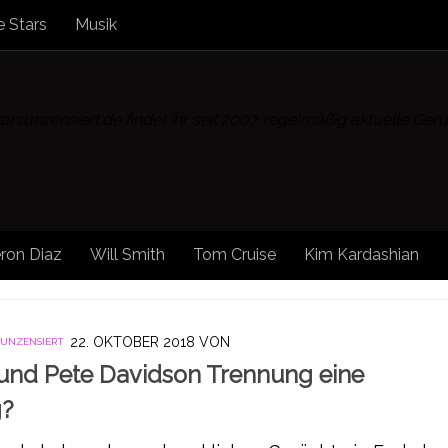
 Stars
Musik
rsunzensiert.de findet ihr seit 2007 regelmäßig aktuelle Ge
ron Diaz
Will Smith
Tom Cruise
Kim Kardashian
22. OKTOBER 2018
VON
 UNZENSIERT
und Pete Davidson Trennung eine
g?