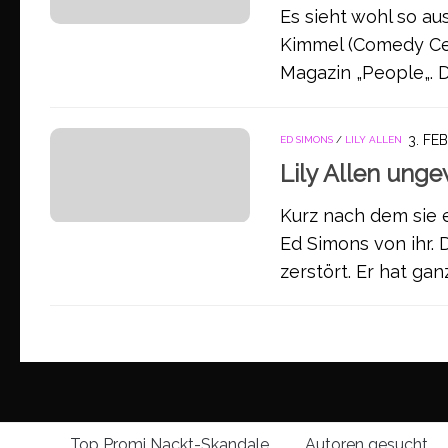
Es sieht wohl so au
Kimmel (Comedy Cen
Magazin „People„. D
3. FE
ED SIMONS
/
LILY ALLEN
Lily Allen ung
Kurz nach dem sie e
Ed Simons von ihr. 
zerstört. Er hat ganz
Top Promi Nackt-Skandale
Autoren gesucht