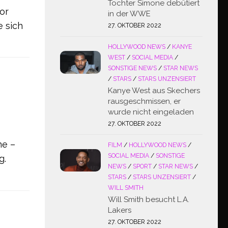
Tochter Simone debütiert
or
in der WWE
e sich
27. OKTOBER 2022
HOLLYWOOD NEWS
/
KANYE
WEST
/
SOCIAL MEDIA
/
SONSTIGE NEWS
/
STAR NEWS
/
STARS
/
STARS UNZENSIERT
Kanye West aus Skechers
rausgeschmissen, er
wurde nicht eingeladen
27. OKTOBER 2022
ne –
FILM
/
HOLLYWOOD NEWS
/
SOCIAL MEDIA
/
SONSTIGE
g.
NEWS
/
SPORT
/
STAR NEWS
/
STARS
/
STARS UNZENSIERT
/
WILL SMITH
Will Smith besucht L.A.
Lakers
27. OKTOBER 2022