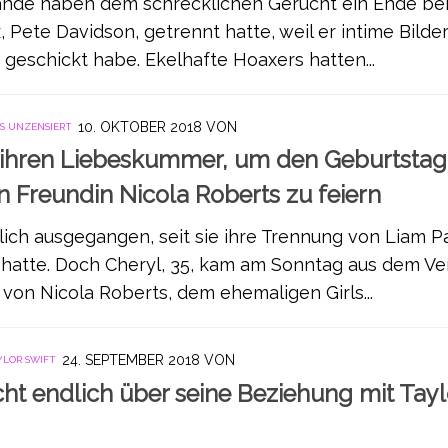
ande haben dem schrecklichen Gerücht ein Ende ber
, Pete Davidson, getrennt hatte, weil er intime Bilde
 geschickt habe. Ekelhafte Hoaxers hatten...
10. OKTOBER 2018
VON
S UNZENSIERT
t ihren Liebeskummer, um den Geburtstag
en Freundin Nicola Roberts zu feiern
tlich ausgegangen, seit sie ihre Trennung von Liam 
 hatte. Doch Cheryl, 35, kam am Sonntag aus dem Ve
von Nicola Roberts, dem ehemaligen Girls...
24. SEPTEMBER 2018
VON
YLOR SWIFT
ht endlich über seine Beziehung mit Tayl