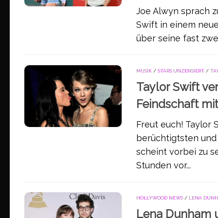
Joe Alwyn sprach z
Swift in einem neuen
über seine fast zwei
MUSIK
/
STARS UNZENSIERT
/
TA
Taylor Swift ve
Feindschaft mit
Freut euch! Taylor 
berüchtigtsten und
scheint vorbei zu 
Stunden vor...
HOLLYWOOD NEWS
/
LENA DUN
Lena Dunham un