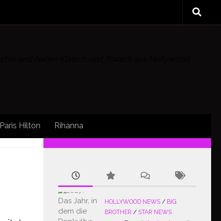
rüchte und heißen Klatsch und Tratsch aus Hollywood
Paris Hilton
Rihanna
FOLLOW:
HOLLYWOOD NEWS
/
BIG
BROTHER
/
STAR NEWS