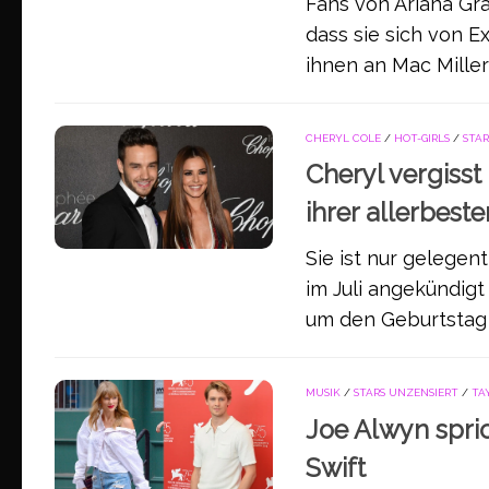
Fans von Ariana Gr
dass sie sich von Ex
ihnen an Mac Miller
CHERYL COLE
/
HOT-GIRLS
/
STAR
Cheryl vergiss
ihrer allerbest
Sie ist nur gelegen
im Juli angekündigt
um den Geburtstag 
MUSIK
/
STARS UNZENSIERT
/
TA
Joe Alwyn spric
Swift