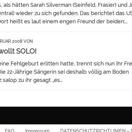
s, als hätten Sarah Silverman (Seinfeld, Frasier) und
tral) wieder zu sich gefunden. Das berichtet das U
ort heißt es laut einem engen Freund der beiden:...
BRUAR 2008
VON
ewollt SOLO!
ine Fehlgeburt erlitten hatte, trennt sich nun ihr Fr
Die 22-Jährige Sängerin sei deshalb völlig am Boden
 salop zu ihr gesagt „es...
FAQ
Impressum
DATENSCHUTZRICHTLINIEN – 