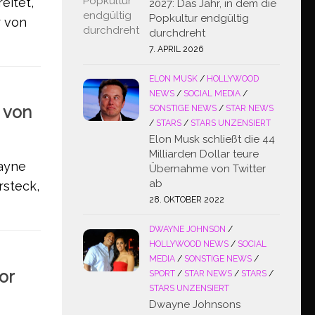
eitet,
2027: Das Jahr, in dem die
Popkultur endgültig
r von
durchdreht
7. APRIL 2026
ELON MUSK
/
HOLLYWOOD
NEWS
/
SOCIAL MEDIA
/
 von
SONSTIGE NEWS
/
STAR NEWS
/
STARS
/
STARS UNZENSIERT
Elon Musk schließt die 44
Milliarden Dollar teure
Payne
Übernahme von Twitter
ab
rsteck,
28. OKTOBER 2022
DWAYNE JOHNSON
/
HOLLYWOOD NEWS
/
SOCIAL
MEDIA
/
SONSTIGE NEWS
/
or
SPORT
/
STAR NEWS
/
STARS
/
STARS UNZENSIERT
Dwayne Johnsons