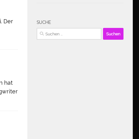
. Der
SUCHE
Suchen
nach:
n hat
gwriter