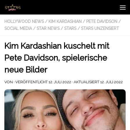
Zum Inhalt springen
HOLLYWOOD NEWS
/
KIM KARDASHIAN
/
PETE DAVIDSON
/
SOCIAL MEDIA
/
STAR NEWS
/
STARS
/
STARS UNZENSIERT
Kim Kardashian kuschelt mit
Pete Davidson, spielerische
neue Bilder
VON
· VERÖFFENTLICHT
12. JULI 2022
· AKTUALISIERT
12. JULI 2022