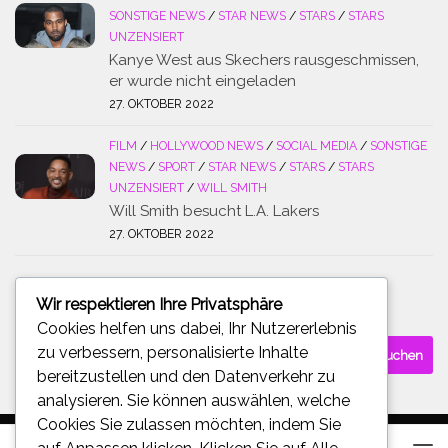
SONSTIGE NEWS
/
STAR NEWS
/
STARS
/
STARS
UNZENSIERT
Kanye West aus Skechers rausgeschmissen,
er wurde nicht eingeladen
27. OKTOBER 2022
FILM
/
HOLLYWOOD NEWS
/
SOCIAL MEDIA
/
SONSTIGE
NEWS
/
SPORT
/
STAR NEWS
/
STARS
/
STARS
UNZENSIERT
/
WILL SMITH
Will Smith besucht L.A. Lakers
27. OKTOBER 2022
Wir respektieren Ihre Privatsphäre
SUCHE
Cookies helfen uns dabei, Ihr Nutzererlebnis
Suchen
zu verbessern, personalisierte Inhalte
nach:
bereitzustellen und den Datenverkehr zu
analysieren. Sie können auswählen, welche
Cookies Sie zulassen möchten, indem Sie