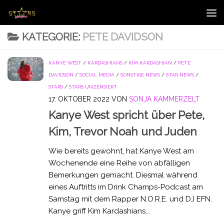
Zum Inhalt springen
KATEGORIE:
PETE DAVIDSON
KANYE WEST
/
KARDASHIANS
/
KIM KARDASHIAN
/
PETE
DAVIDSON
/
SOCIAL MEDIA
/
SONSTIGE NEWS
/
STAR NEWS
/
STARS
/
STARS UNZENSIERT
17. OKTOBER 2022
VON
SONJA KAMMERZELT
Kanye West spricht über Pete,
Kim, Trevor Noah und Juden
Wie bereits gewohnt, hat Kanye West am
Wochenende eine Reihe von abfälligen
Bemerkungen gemacht. Diesmal während
eines Auftritts im Drink Champs-Podcast am
Samstag mit dem Rapper N.O.R.E. und DJ EFN.
Kanye griff Kim Kardashians...