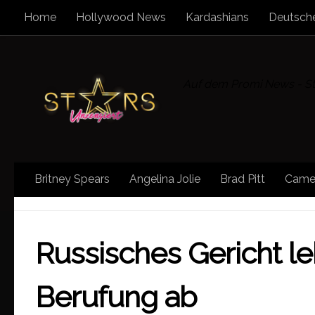
Home
Hollywood News
Kardashians
Deutsche
Zum Inhalt springen
Auf dem Promi News - Sta
Britney Spears
Angelina Jolie
Brad Pitt
Came
SONSTIGE NEWS
/
SPORT
/
STAR NEWS
/
STARS
Russisches Gericht le
Berufung ab