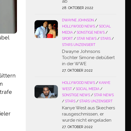
ab
28. OKTOBER 2022
DWAYNE JOHNSON
/
HOLLYWOOD NEWS
/
SOCIAL
MEDIA
/
SONSTIGE NEWS
/
ubel
SPORT
/
STAR NEWS
/
STARS
/
STARS UNZENSIERT
Dwayne Johnsons
Tochter Simone debütiert
in der WWE
27. OKTOBER 2022
Gittern
em
HOLLYWOOD NEWS
/
KANYE
WEST
/
SOCIAL MEDIA
/
trafe
SONSTIGE NEWS
/
STAR NEWS
/
STARS
/
STARS UNZENSIERT
Kanye West aus Skechers
eler
rausgeschmissen, er
wurde nicht eingeladen
27. OKTOBER 2022