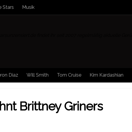
 Stars
Musik
rsunzensiert.de findet ihr seit 2007 regelmäßig aktuelle Ge
ron Diaz
Will Smith
Tom Cruise
Kim Kardashian
/
STARS UNZENSIERT
hnt Brittney Griners