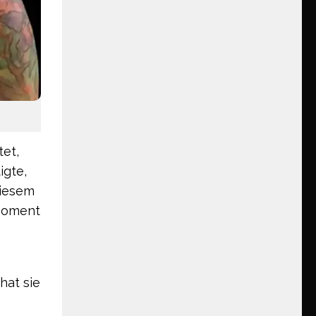
et,
igte,
diesem
 Moment
hat sie