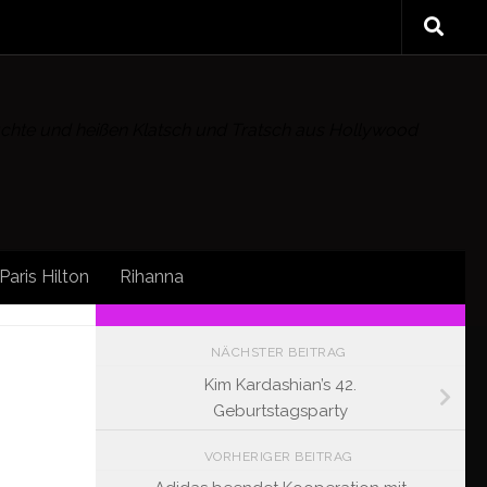
rüchte und heißen Klatsch und Tratsch aus Hollywood
Paris Hilton
Rihanna
FOLLOW:
NÄCHSTER BEITRAG
Kim Kardashian’s 42.
Geburtstagsparty
VORHERIGER BEITRAG