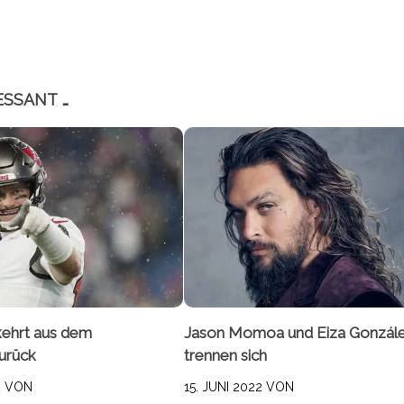
ESSANT …
ehrt aus dem
Jason Momoa und Eiza Gonzál
urück
trennen sich
2
VON
15. JUNI 2022
VON