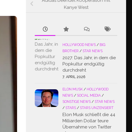
Adidas beendet Kooperation mit
Kanye West
HOLLYWOOD NEWS
/
BIG
BROTHER
/
STAR NEWS
2027: Das Jahr, in dem die
Popkultur endgültig
durchdreht
7. APRIL 2026
ELON MUSK
/
HOLLYWOOD
NEWS
/
SOCIAL MEDIA
/
SONSTIGE NEWS
/
STAR NEWS
/
STARS
/
STARS UNZENSIERT
Elon Musk schließt die 44
Milliarden Dollar teure
Übernahme von Twitter