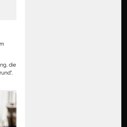
um
ng, die
rund“,