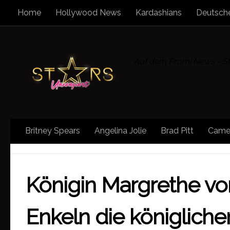
Home
Hollywood News
Kardashians
Deutsche
Zum Inhalt springen
Auf dem Promi News - Sta
Britney Spears
Angelina Jolie
Brad Pitt
Came
KÖNIGIN
/
PRINZ
/
ROYALS
/
SONSTIGE NEWS
/
S
Königin Margrethe vo
Enkeln die königlichen