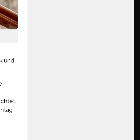
ik und
e
chtet,
ontag