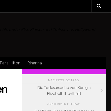
rüchte und heißen Klatsch und Tratsch aus Hollywood
Paris Hilton
Rihanna
FOLLOW:
NÄCHSTER BEITRAG
en
Die Todesursache von Königin
Elizabeth II. enthüllt
VORHERIGER BEITRAG