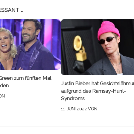
ESSANT …
 Green zum fünften Mal
Justin Bieber hat Gesichtslähm
rden
aufgrund des Ramsay-Hunt-
ON
Syndroms
11. JUNI 2022
VON