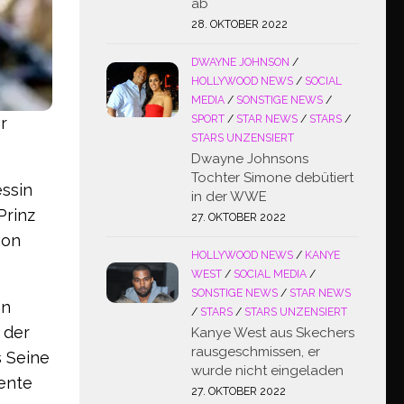
ab
28. OKTOBER 2022
DWAYNE JOHNSON
/
HOLLYWOOD NEWS
/
SOCIAL
MEDIA
/
SONSTIGE NEWS
/
SPORT
/
STAR NEWS
/
STARS
/
r
STARS UNZENSIERT
Dwayne Johnsons
Tochter Simone debütiert
essin
in der WWE
Prinz
27. OKTOBER 2022
von
HOLLYWOOD NEWS
/
KANYE
WEST
/
SOCIAL MEDIA
/
SONSTIGE NEWS
/
STAR NEWS
en
/
STARS
/
STARS UNZENSIERT
 der
Kanye West aus Skechers
rausgeschmissen, er
s Seine
wurde nicht eingeladen
Rente
27. OKTOBER 2022