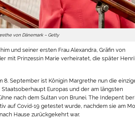
grethe von Dänemark – Getty
chim und seiner ersten Frau Alexandra, Gräfin von
der mit Prinzessin Marie verheiratet, die später Henr
m 8. September ist Königin Margrethe nun die einzig
te Staatsoberhaupt Europas und der am längsten
ühne nach dem Sultan von Brunei. The Indepent beri
sitiv auf Covid-19 getestet wurde, nachdem sie am M
 nach Hause zurückgekehrt war.