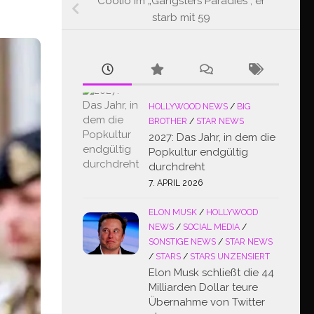
Coolio im „Gangsters Paradies“, er
starb mit 59
HOLLYWOOD NEWS
/
BIG
BROTHER
/
STAR NEWS
2027: Das Jahr, in dem die
Popkultur endgültig
durchdreht
7. APRIL 2026
ELON MUSK
/
HOLLYWOOD
NEWS
/
SOCIAL MEDIA
/
SONSTIGE NEWS
/
STAR NEWS
/
STARS
/
STARS UNZENSIERT
Elon Musk schließt die 44
Milliarden Dollar teure
Übernahme von Twitter