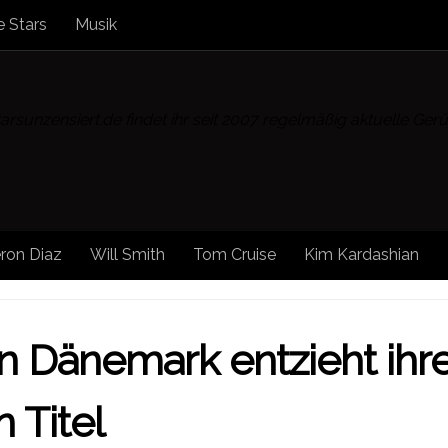
 Stars
Musik
rsunzensiert.de findet ihr seit 2007 regelmäßig aktuelle Ge
ron Diaz
Will Smith
Tom Cruise
Kim Kardashian
TAR NEWS
/
STARS
/
STARS UNZENSIERT
n Dänemark entzieht ihr
 Titel