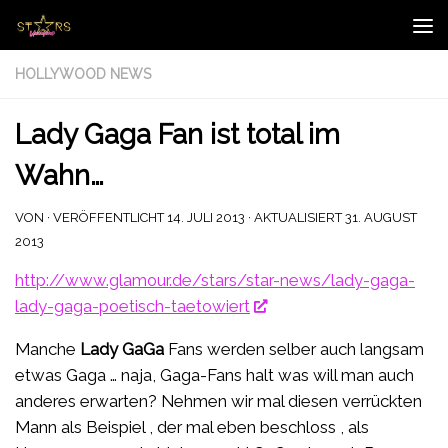
Zum Inhalt springen
HOLLYWOOD NEWS
Lady Gaga Fan ist total im
Wahn…
VON
· VERÖFFENTLICHT
14. JULI 2013
· AKTUALISIERT
31. AUGUST
2013
http://www.glamour.de/stars/star-news/lady-gaga-
lady-gaga-poetisch-taetowiert
Manche
Lady GaGa
Fans werden selber auch langsam
etwas Gaga … naja, Gaga-Fans halt was will man auch
anderes erwarten? Nehmen wir mal diesen verrückten
Mann als Beispiel , der mal eben beschloss , als