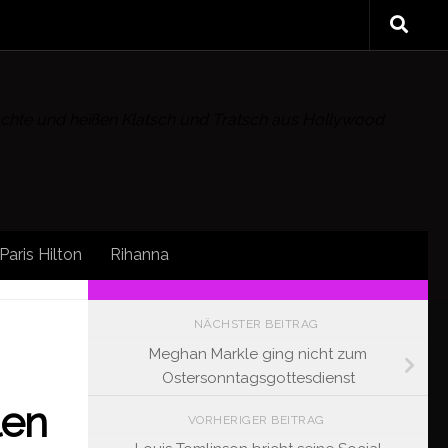
rüchte und heißen Klatsch und Tratsch aus Hollywood
Paris Hilton
Rihanna
FOLLOW:
NÄCHSTER BEITRAG
Meghan Markle ging nicht zum
Ostersonntagsgottesdienst
len
VORHERIGER BEITRAG