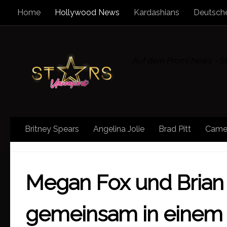
Home
Hollywood News
Kardashians
Deutsche
Zum Inhalt springen
Auf dem Promi News - Sta
Britney Spears
Angelina Jolie
Brad Pitt
Came
HOLLYWOOD NEWS
/
MEGAN FOX
/
STAR NEWS
Megan Fox und Brian
gemeinsam in einem n