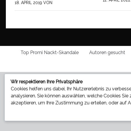
12. APRIL 2022
18. APRIL 2019
VON
Top Promi Nackt-Skandale
Autoren gesucht
Wir respektieren Ihre Privatsphäre
Cookies helfen uns dabei, Ihr Nutzererlebnis zu verbesse
analysieren. Sie können auswählen, welche Cookies Sie
akzeptieren
, um Ihre Zustimmung zu erteilen, oder auf
A
Star und Promi News - Aktuelle Bilder, Videos und News
und Tratsch © 2026. All Rights Reserved.
Präsentiert von
- Entworfen mit dem
Hueman-Theme