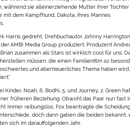
, während sie alleinerziehende Mutter ihrer Tochter i
sie mit dem Kampfhund, Dakota, ihres Mannes
s.
irk Harris gedreht, Drehbuchautor Johnny Harringto
 der AMBI Media Group produziert. Produzent Andre
Brian zusammen als Stars ist wirklich cool für uns. Da
 herstellen müssen, die einen Familienfilm so besond
unbeschwertes und abenteuerliches Thema haben wird,
ert.“
i Kinder, Noah, 6, Bodhi, 5, und Journey, 2. Green ha
iner früheren Beziehung. Obwohl das Paar nun fast i
icht immer reibungslos. Fox beantragte die Scheidun
nterschiede, doch dann gaben die beiden bekannt, 
en sich im darauffolgenden Jahr.