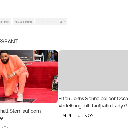
n Fox
neuer Film
Prominenten Paar
ESSANT …
Elton Johns Söhne bei der Osca
Verleihung mit Taufpatin Lady 
hält Stern auf dem
2. APRIL 2022
VON
me