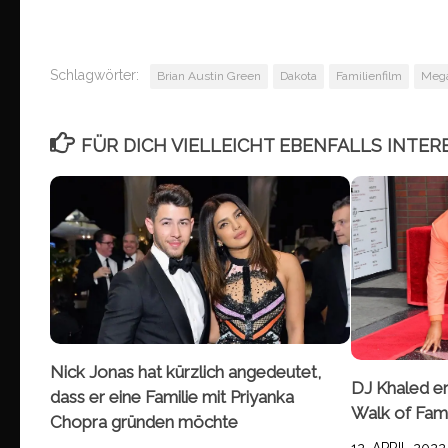
Schlagwörter:
Brian Austin Green
Dakota
Familienfilm
Mega
FÜR DICH VIELLEICHT EBENFALLS INTER
Nick Jonas hat kürzlich angedeutet,
DJ Khaled er
dass er eine Familie mit Priyanka
Walk of Fa
Chopra gründen möchte