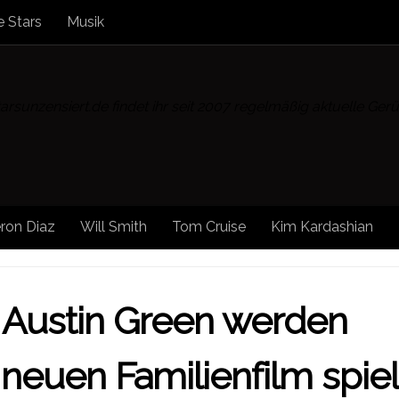
 Stars
Musik
rsunzensiert.de findet ihr seit 2007 regelmäßig aktuelle Ge
ron Diaz
Will Smith
Tom Cruise
Kim Kardashian
/
STARS
/
STARS UNZENSIERT
 Austin Green werden
euen Familienfilm spie