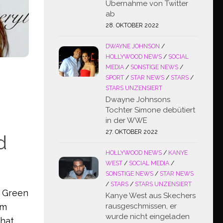
Übernahme von Twitter
ab
28. OKTOBER 2022
DWAYNE JOHNSON
/
HOLLYWOOD NEWS
/
SOCIAL
MEDIA
/
SONSTIGE NEWS
/
SPORT
/
STAR NEWS
/
STARS
/
STARS UNZENSIERT
Dwayne Johnsons
Tochter Simone debütiert
in der WWE
27. OKTOBER 2022
d
HOLLYWOOD NEWS
/
KANYE
WEST
/
SOCIAL MEDIA
/
SONSTIGE NEWS
/
STAR NEWS
/
STARS
/
STARS UNZENSIERT
n Green
Kanye West aus Skechers
lm
rausgeschmissen, er
wurde nicht eingeladen
 hat