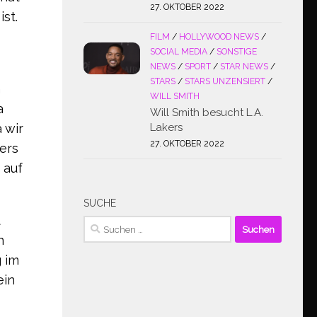
27. OKTOBER 2022
st.
FILM
/
HOLLYWOOD NEWS
/
SOCIAL MEDIA
/
SONSTIGE
NEWS
/
SPORT
/
STAR NEWS
/
STARS
/
STARS UNZENSIERT
/
n
WILL SMITH
a
Will Smith besucht L.A.
 wir
Lakers
27. OKTOBER 2022
ers
 auf
SUCHE
t
Suchen
n
nach:
g im
ein