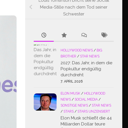
Louis Tomlinson bricht seine Social
Media-Stille nach dem Tod seiner
Schwester
HOLLYWOOD NEWS
/
BIG
BROTHER
/
STAR NEWS
2027: Das Jahr, in dem die
Popkultur endgültig
durchdreht
7. APRIL 2026
ELON MUSK
/
HOLLYWOOD
NEWS
/
SOCIAL MEDIA
/
SONSTIGE NEWS
/
STAR NEWS
/
STARS
/
STARS UNZENSIERT
Elon Musk schließt die 44
Milliarden Dollar teure