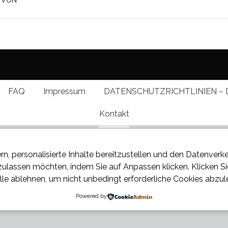
VON
FAQ
Impressum
DATENSCHUTZRICHTLINIEN – 
Kontakt
rn, personalisierte Inhalte bereitzustellen und den Datenverk
 zulassen möchten, indem Sie auf
Anpassen
klicken. Klicken S
lle ablehnen
, um nicht unbedingt erforderliche Cookies abzul
 über den neuesten Klatsch
Powered by