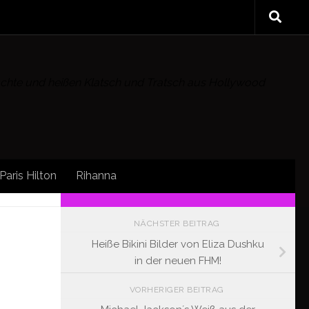
rüchte und heißen Klatsch und Tratsch aus Hollywood
Paris Hilton
Rihanna
FOLLOW:
NÄCHSTER BEITRAG
Heiße Bikini Bilder von Eliza Dushku
in der neuen FHM!
VORHERIGER BEITRAG