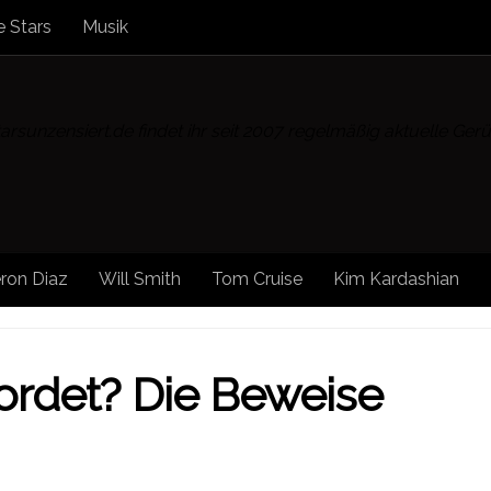
 Stars
Musik
rsunzensiert.de findet ihr seit 2007 regelmäßig aktuelle Ge
ron Diaz
Will Smith
Tom Cruise
Kim Kardashian
ordet? Die Beweise