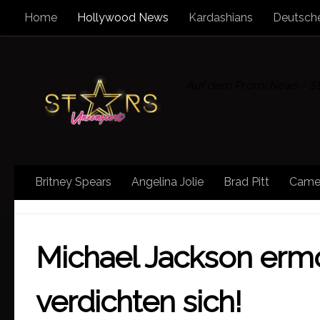
Home
Hollywood News
Kardashians
Deutsche
Zum Inhalt springen
Auf dem Promi News - Sta
Britney Spears
Angelina Jolie
Brad Pitt
Came
HOLLYWOOD NEWS
Michael Jackson erm
verdichten sich!