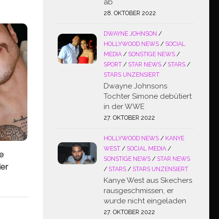
ab
28. OKTOBER 2022
DWAYNE JOHNSON
/
HOLLYWOOD NEWS
/
SOCIAL
MEDIA
/
SONSTIGE NEWS
/
SPORT
/
STAR NEWS
/
STARS
/
STARS UNZENSIERT
Dwayne Johnsons
Tochter Simone debütiert
in der WWE
27. OKTOBER 2022
HOLLYWOOD NEWS
/
KANYE
WEST
/
SOCIAL MEDIA
/
te
SONSTIGE NEWS
/
STAR NEWS
der
/
STARS
/
STARS UNZENSIERT
Kanye West aus Skechers
rausgeschmissen, er
wurde nicht eingeladen
27. OKTOBER 2022