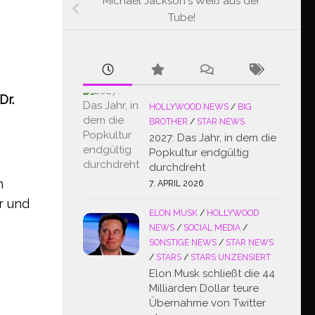
Michael Jackson´s Weiß aus der
Tube!
Dr.
HOLLYWOOD NEWS
/
BIG
BROTHER
/
STAR NEWS
2027: Das Jahr, in dem die
Popkultur endgültig
durchdreht
m
7. APRIL 2026
r und
ELON MUSK
/
HOLLYWOOD
NEWS
/
SOCIAL MEDIA
/
SONSTIGE NEWS
/
STAR NEWS
/
STARS
/
STARS UNZENSIERT
Elon Musk schließt die 44
Milliarden Dollar teure
Übernahme von Twitter