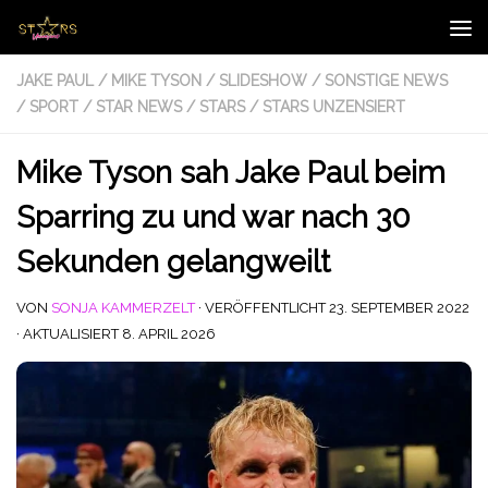
Zum Inhalt springen
JAKE PAUL
/
MIKE TYSON
/
SLIDESHOW
/
SONSTIGE NEWS
/
SPORT
/
STAR NEWS
/
STARS
/
STARS UNZENSIERT
Mike Tyson sah Jake Paul beim
Sparring zu und war nach 30
Sekunden gelangweilt
VON
SONJA KAMMERZELT
· VERÖFFENTLICHT
23. SEPTEMBER 2022
· AKTUALISIERT
8. APRIL 2026