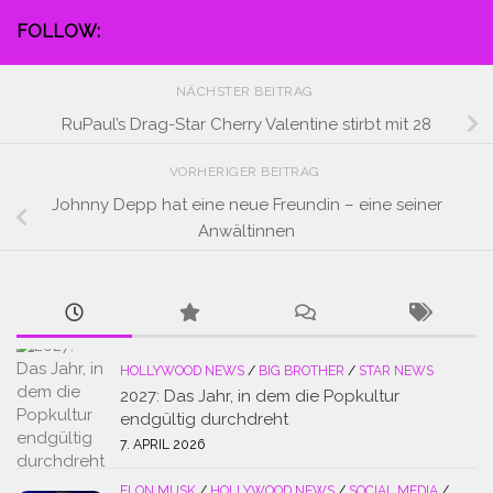
FOLLOW:
NÄCHSTER BEITRAG
RuPaul’s Drag-Star Cherry Valentine stirbt mit 28
VORHERIGER BEITRAG
Johnny Depp hat eine neue Freundin – eine seiner
Anwältinnen
HOLLYWOOD NEWS
/
BIG BROTHER
/
STAR NEWS
2027: Das Jahr, in dem die Popkultur
endgültig durchdreht
7. APRIL 2026
ELON MUSK
/
HOLLYWOOD NEWS
/
SOCIAL MEDIA
/