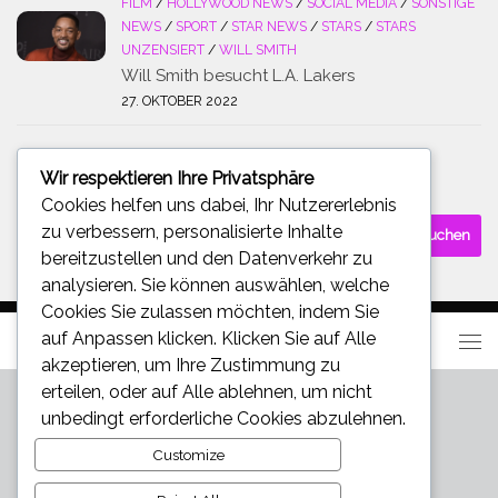
FILM
/
HOLLYWOOD NEWS
/
SOCIAL MEDIA
/
SONSTIGE
NEWS
/
SPORT
/
STAR NEWS
/
STARS
/
STARS
UNZENSIERT
/
WILL SMITH
Will Smith besucht L.A. Lakers
27. OKTOBER 2022
Wir respektieren Ihre Privatsphäre
SUCHE
Cookies helfen uns dabei, Ihr Nutzererlebnis
Suchen
zu verbessern, personalisierte Inhalte
nach:
bereitzustellen und den Datenverkehr zu
analysieren. Sie können auswählen, welche
Cookies Sie zulassen möchten, indem Sie
auf
Anpassen
klicken. Klicken Sie auf
Alle
akzeptieren
, um Ihre Zustimmung zu
erteilen, oder auf
Alle ablehnen
, um nicht
unbedingt erforderliche Cookies abzulehnen.
Customize