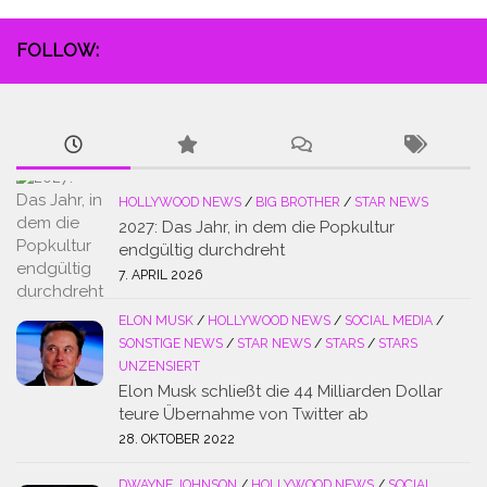
FOLLOW:
HOLLYWOOD NEWS
/
BIG BROTHER
/
STAR NEWS
2027: Das Jahr, in dem die Popkultur
endgültig durchdreht
7. APRIL 2026
ELON MUSK
/
HOLLYWOOD NEWS
/
SOCIAL MEDIA
/
SONSTIGE NEWS
/
STAR NEWS
/
STARS
/
STARS
UNZENSIERT
Elon Musk schließt die 44 Milliarden Dollar
teure Übernahme von Twitter ab
28. OKTOBER 2022
DWAYNE JOHNSON
/
HOLLYWOOD NEWS
/
SOCIAL