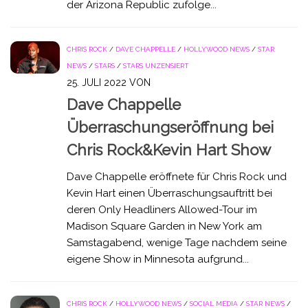
der Arizona Republic zufolge...
CHRIS ROCK
/
DAVE CHAPPELLE
/
HOLLYWOOD NEWS
/
STAR
NEWS
/
STARS
/
STARS UNZENSIERT
25. JULI 2022
VON
Dave Chappelle
Überraschungseröffnung bei
Chris Rock&Kevin Hart Show
Dave Chappelle eröffnete für Chris Rock und
Kevin Hart einen Überraschungsauftritt bei
deren Only Headliners Allowed-Tour im
Madison Square Garden in New York am
Samstagabend, wenige Tage nachdem seine
eigene Show in Minnesota aufgrund...
CHRIS ROCK
/
HOLLYWOOD NEWS
/
SOCIAL MEDIA
/
STAR NEWS
/