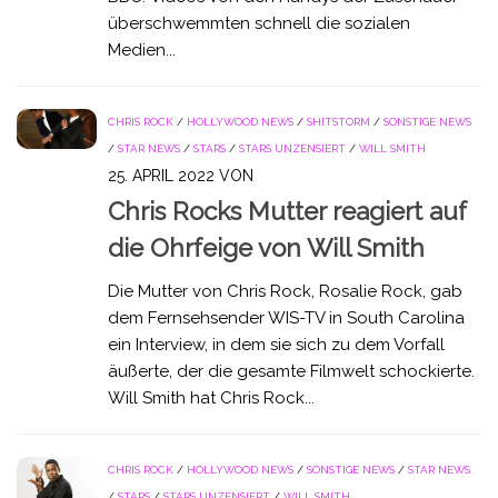
überschwemmten schnell die sozialen
Medien...
CHRIS ROCK
/
HOLLYWOOD NEWS
/
SHITSTORM
/
SONSTIGE NEWS
/
STAR NEWS
/
STARS
/
STARS UNZENSIERT
/
WILL SMITH
25. APRIL 2022
VON
Chris Rocks Mutter reagiert auf
die Ohrfeige von Will Smith
Die Mutter von Chris Rock, Rosalie Rock, gab
dem Fernsehsender WIS-TV in South Carolina
ein Interview, in dem sie sich zu dem Vorfall
äußerte, der die gesamte Filmwelt schockierte.
Will Smith hat Chris Rock...
CHRIS ROCK
/
HOLLYWOOD NEWS
/
SONSTIGE NEWS
/
STAR NEWS
/
STARS
/
STARS UNZENSIERT
/
WILL SMITH