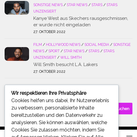
SONSTIGE NEWS
/
STAR NEWS
/
STARS
/
STARS
UNZENSIERT
Kanye West aus Skechers rausgeschmissen,
er wurde nicht eingeladen
27. OKTOBER 2022
FILM
/
HOLLYWOOD NEWS
/
SOCIAL MEDIA
/
SONSTIGE
NEWS
/
SPORT
/
STAR NEWS
/
STARS
/
STARS
UNZENSIERT
/
WILL SMITH
Will Smith besucht L.A. Lakers
27. OKTOBER 2022
Wir respektieren Ihre Privatsphäre
SUCHE
Cookies helfen uns dabei, Ihr Nutzererlebnis
Suchen
zu verbessern, personalisierte Inhalte
nach:
bereitzustellen und den Datenverkehr zu
analysieren. Sie können auswählen, welche
Cookies Sie zulassen möchten, indem Sie