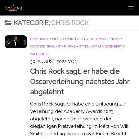
Zum Inhalt springen
KATEGORIE:
CHRIS ROCK
CHRIS ROCK
/
FILM
/
GEWINNSPIELE
/
HOLLYWOOD NEWS
/
SONSTIGE NEWS
/
STAR NEWS
/
STARS
/
STARS UNZENSIERT
/
WILL SMITH
30. AUGUST 2022
VON
Chris Rock sagt, er habe die
Oscarverleihung nächstes Jahr
abgelehnt
Chris Rock sagt, er habe eine Einladung zur
Verleihung der Academy Awards 2023
abgelehnt, nachdem er während der
diesjährigen Preisverleihung im März von Will
Smith geohrfeigt worden war. Einem Bericht