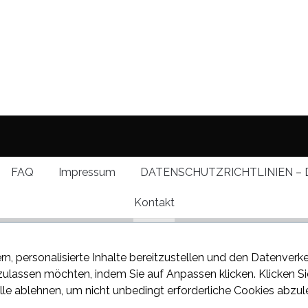
FAQ
Impressum
DATENSCHUTZRICHTLINIEN – 
Kontakt
rn, personalisierte Inhalte bereitzustellen und den Datenverk
 zulassen möchten, indem Sie auf
Anpassen
klicken. Klicken S
lle ablehnen
, um nicht unbedingt erforderliche Cookies abzul
 über den neuesten Klatsch