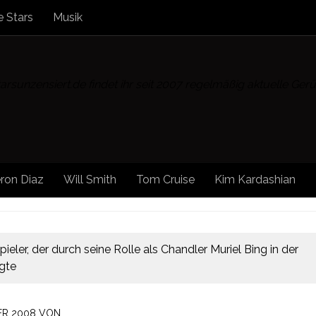
 Stars
Musik
rsunzensiert.de findet ihr seit 2007 regelmäßig aktuelle Ge
ron Diaz
Will Smith
Tom Cruise
Kim Kardashian
ler, der durch seine Rolle als Chandler Muriel Bing in der
ngte
ER 2008
VON