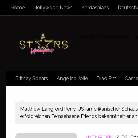
Home
Hollywood News
Kardashians
Deutsche
Zum Inhalt springen
Auf dem Promi News - Sta
Britney Spears
Angelina Jolie
Brad Pitt
Came
KATEGORIE:
MATTHEW PERRY
Matthew Langford Perry, US-amerikanischer Schauspie
erfolgreichen Fernsehserie Friends bekanntheit erla
12. OKTOB
MATTHEW PERRY