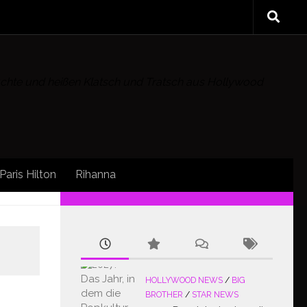
rüchte und heißen Klatsch und Tratsch aus Hollywood
Paris Hilton
Rihanna
FOLLOW:
HOLLYWOOD NEWS
/
BIG
BROTHER
/
STAR NEWS