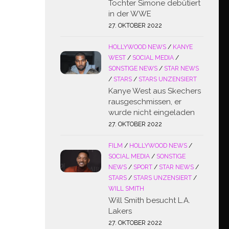
Tochter Simone debütiert
in der WWE
27. OKTOBER 2022
HOLLYWOOD NEWS
/
KANYE
WEST
/
SOCIAL MEDIA
/
SONSTIGE NEWS
/
STAR NEWS
/
STARS
/
STARS UNZENSIERT
Kanye West aus Skechers
rausgeschmissen, er
wurde nicht eingeladen
27. OKTOBER 2022
FILM
/
HOLLYWOOD NEWS
/
SOCIAL MEDIA
/
SONSTIGE
NEWS
/
SPORT
/
STAR NEWS
/
STARS
/
STARS UNZENSIERT
/
WILL SMITH
Will Smith besucht L.A.
Lakers
27. OKTOBER 2022