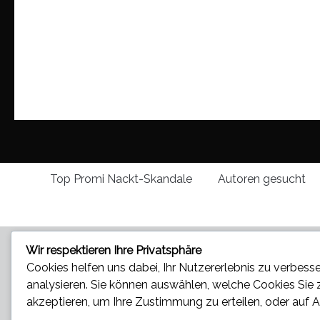
Top Promi Nackt-Skandale
Autoren gesucht
Wir respektieren Ihre Privatsphäre
Cookies helfen uns dabei, Ihr Nutzererlebnis zu verbesse
analysieren. Sie können auswählen, welche Cookies Sie
akzeptieren
, um Ihre Zustimmung zu erteilen, oder auf
A
Star und Promi News - Aktuelle Bilder, Videos und News