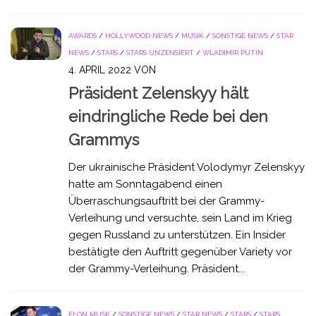
AWARDS
/
HOLLYWOOD NEWS
/
MUSIK
/
SONSTIGE NEWS
/
STAR
NEWS
/
STARS
/
STARS UNZENSIERT
/
WLADIMIR PUTIN
4. APRIL 2022
VON
Präsident Zelenskyy hält
eindringliche Rede bei den
Grammys
Der ukrainische Präsident Volodymyr Zelenskyy
hatte am Sonntagabend einen
Überraschungsauftritt bei der Grammy-
Verleihung und versuchte, sein Land im Krieg
gegen Russland zu unterstützen. Ein Insider
bestätigte den Auftritt gegenüber Variety vor
der Grammy-Verleihung. Präsident...
ELON MUSK
/
SONSTIGE NEWS
/
STAR NEWS
/
STARS
/
STARS