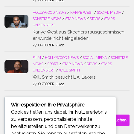
HOLLYWOOD NEWS
/
KANYE WEST
/
SOCIAL MEDIA
/
SONSTIGE NEWS
/
STAR NEWS
/
STARS
/
STARS
UNZENSIERT
Kanye West aus Skechers rausgeschmissen,
er wurde nicht eingeladen
27. OKTOBER 2022
FILM
/
HOLLYWOOD NEWS
/
SOCIAL MEDIA
/
SONSTIGE
NEWS
/
SPORT
/
STAR NEWS
/
STARS
/
STARS
UNZENSIERT
/
WILL SMITH
Will Smith besucht L.A. Lakers
27. OKTOBER 2022
Wir respektieren Ihre Privatsphäre
SUCHE
Cookies helfen uns dabei, Ihr Nutzererlebnis
Suchen
zu verbessern, personalisierte Inhalte
nach:
bereitzustellen und den Datenverkehr zu
analysieren. Sie können auswählen, welche