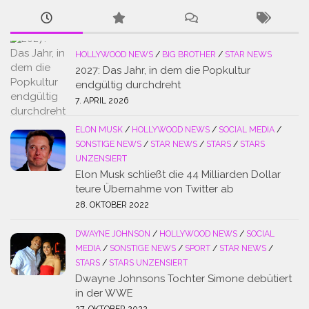
HOLLYWOOD NEWS
/
BIG BROTHER
/
STAR NEWS
2027: Das Jahr, in dem die Popkultur
endgültig durchdreht
7. APRIL 2026
ELON MUSK
/
HOLLYWOOD NEWS
/
SOCIAL MEDIA
/
SONSTIGE NEWS
/
STAR NEWS
/
STARS
/
STARS
UNZENSIERT
Elon Musk schließt die 44 Milliarden Dollar
teure Übernahme von Twitter ab
28. OKTOBER 2022
DWAYNE JOHNSON
/
HOLLYWOOD NEWS
/
SOCIAL
MEDIA
/
SONSTIGE NEWS
/
SPORT
/
STAR NEWS
/
STARS
/
STARS UNZENSIERT
Dwayne Johnsons Tochter Simone debütiert
in der WWE
27. OKTOBER 2022