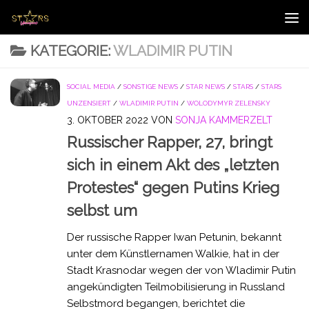
Zum Inhalt springen
KATEGORIE:
WLADIMIR PUTIN
SOCIAL MEDIA
/
SONSTIGE NEWS
/
STAR NEWS
/
STARS
/
STARS
UNZENSIERT
/
WLADIMIR PUTIN
/
WOLODYMYR ZELENSKY
3. OKTOBER 2022
VON
SONJA KAMMERZELT
Russischer Rapper, 27, bringt
sich in einem Akt des „letzten
Protestes“ gegen Putins Krieg
selbst um
Der russische Rapper Iwan Petunin, bekannt
unter dem Künstlernamen Walkie, hat in der
Stadt Krasnodar wegen der von Wladimir Putin
angekündigten Teilmobilisierung in Russland
Selbstmord begangen, berichtet die