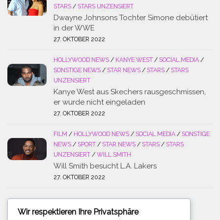
STARS
/
STARS UNZENSIERT
Dwayne Johnsons Tochter Simone debütiert
in der WWE
27. OKTOBER 2022
HOLLYWOOD NEWS
/
KANYE WEST
/
SOCIAL MEDIA
/
SONSTIGE NEWS
/
STAR NEWS
/
STARS
/
STARS
UNZENSIERT
Kanye West aus Skechers rausgeschmissen,
er wurde nicht eingeladen
27. OKTOBER 2022
FILM
/
HOLLYWOOD NEWS
/
SOCIAL MEDIA
/
SONSTIGE
NEWS
/
SPORT
/
STAR NEWS
/
STARS
/
STARS
UNZENSIERT
/
WILL SMITH
Will Smith besucht L.A. Lakers
27. OKTOBER 2022
Wir respektieren Ihre Privatsphäre
SUCHE