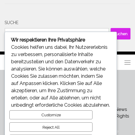
SUCHE
Suchen
nach:
Wir respektieren Ihre Privatsphäre
Cookies helfen uns dabei, Ihr Nutzererlebnis
zu verbessern, personalisierte Inhalte
bereitzustellen und den Datenverkehr zu
analysieren. Sie können auswählen, welche
Cookies Sie zulassen möchten, indem Sie
auf
Anpassen
klicken. Klicken Sie auf
Alle
akzeptieren
, um Ihre Zustimmung zu
erteilen, oder auf
Alle ablehnen
, um nicht
unbedingt erforderliche Cookies abzulehnen.
Star und Promi News - Aktuelle Bilder, Videos und News
Customize
über den neuesten Klatsch und Tratsch © 2026. All Rights
Reserved.
Reject All
Präsentiert von
- Entworfen mit dem
Hueman-Theme