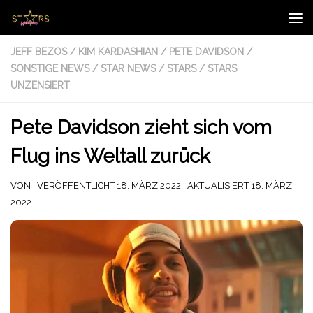
Zum Inhalt springen
JEFF BEZOS
/
KIM KARDASHIAN
/
PETE DAVIDSON
/
SONSTIGE NEWS
/
STAR NEWS
/
STARS
/
STARS
UNZENSIERT
Pete Davidson zieht sich vom
Flug ins Weltall zurück
VON
· VERÖFFENTLICHT
18. MÄRZ 2022
· AKTUALISIERT
18. MÄRZ
2022