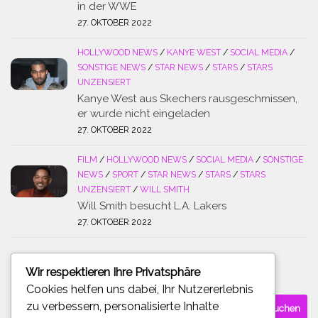
in der WWE
27. OKTOBER 2022
HOLLYWOOD NEWS
/
KANYE WEST
/
SOCIAL MEDIA
/
SONSTIGE NEWS
/
STAR NEWS
/
STARS
/
STARS
UNZENSIERT
Kanye West aus Skechers rausgeschmissen,
er wurde nicht eingeladen
27. OKTOBER 2022
FILM
/
HOLLYWOOD NEWS
/
SOCIAL MEDIA
/
SONSTIGE
NEWS
/
SPORT
/
STAR NEWS
/
STARS
/
STARS
UNZENSIERT
/
WILL SMITH
Will Smith besucht L.A. Lakers
27. OKTOBER 2022
Wir respektieren Ihre Privatsphäre
SUCHE
Cookies helfen uns dabei, Ihr Nutzererlebnis
Suchen
zu verbessern, personalisierte Inhalte