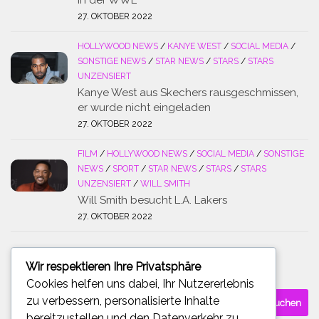
in der WWE
27. OKTOBER 2022
HOLLYWOOD NEWS
/
KANYE WEST
/
SOCIAL MEDIA
/
SONSTIGE NEWS
/
STAR NEWS
/
STARS
/
STARS
UNZENSIERT
Kanye West aus Skechers rausgeschmissen,
er wurde nicht eingeladen
27. OKTOBER 2022
FILM
/
HOLLYWOOD NEWS
/
SOCIAL MEDIA
/
SONSTIGE
NEWS
/
SPORT
/
STAR NEWS
/
STARS
/
STARS
UNZENSIERT
/
WILL SMITH
Will Smith besucht L.A. Lakers
27. OKTOBER 2022
Wir respektieren Ihre Privatsphäre
SUCHE
Cookies helfen uns dabei, Ihr Nutzererlebnis
Suchen
zu verbessern, personalisierte Inhalte
nach:
bereitzustellen und den Datenverkehr zu