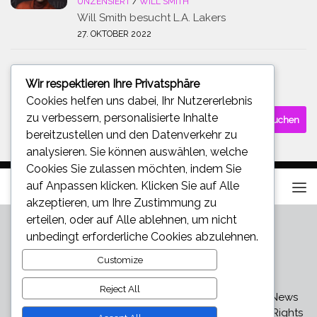
UNZENSIERT
/
WILL SMITH
Will Smith besucht L.A. Lakers
27. OKTOBER 2022
Wir respektieren Ihre Privatsphäre
SUCHE
Cookies helfen uns dabei, Ihr Nutzererlebnis
Suchen
zu verbessern, personalisierte Inhalte
nach:
bereitzustellen und den Datenverkehr zu
analysieren. Sie können auswählen, welche
Cookies Sie zulassen möchten, indem Sie
auf
Anpassen
klicken. Klicken Sie auf
Alle
akzeptieren
, um Ihre Zustimmung zu
erteilen, oder auf
Alle ablehnen
, um nicht
unbedingt erforderliche Cookies abzulehnen.
Customize
Reject All
Star und Promi News - Aktuelle Bilder, Videos und News
über den neuesten Klatsch und Tratsch © 2026. All Rights