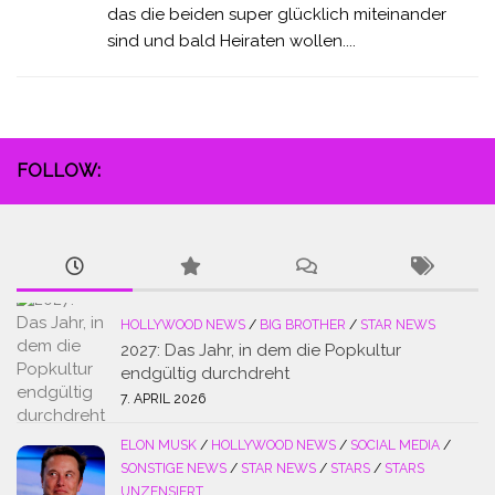
das die beiden super glücklich miteinander
sind und bald Heiraten wollen....
FOLLOW:
HOLLYWOOD NEWS
/
BIG BROTHER
/
STAR NEWS
2027: Das Jahr, in dem die Popkultur
endgültig durchdreht
7. APRIL 2026
ELON MUSK
/
HOLLYWOOD NEWS
/
SOCIAL MEDIA
/
SONSTIGE NEWS
/
STAR NEWS
/
STARS
/
STARS
UNZENSIERT