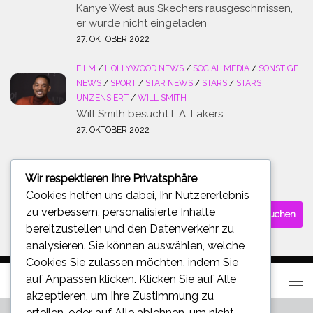
Kanye West aus Skechers rausgeschmissen,
er wurde nicht eingeladen
27. OKTOBER 2022
FILM
/
HOLLYWOOD NEWS
/
SOCIAL MEDIA
/
SONSTIGE
NEWS
/
SPORT
/
STAR NEWS
/
STARS
/
STARS
UNZENSIERT
/
WILL SMITH
Will Smith besucht L.A. Lakers
27. OKTOBER 2022
Wir respektieren Ihre Privatsphäre
SUCHE
Cookies helfen uns dabei, Ihr Nutzererlebnis
Suchen
zu verbessern, personalisierte Inhalte
nach:
bereitzustellen und den Datenverkehr zu
analysieren. Sie können auswählen, welche
Cookies Sie zulassen möchten, indem Sie
auf
Anpassen
klicken. Klicken Sie auf
Alle
akzeptieren
, um Ihre Zustimmung zu
erteilen, oder auf
Alle ablehnen
, um nicht