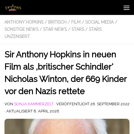
Zum Inhalt springen
ANTHONY HOPKINS
/
BRITISCH
/
FILM
/
SOCIAL MEDIA
/
SONSTIGE NEWS
/
STAR NEWS
/
STARS
/
STARS
UNZENSIERT
Sir Anthony Hopkins in neuen
Film als ‚britischer Schindler‘
Nicholas Winton, der 669 Kinder
vor den Nazis rettete
VON
SONJA KAMMERZELT
· VERÖFFENTLICHT
26. SEPTEMBER 2022
· AKTUALISIERT
8. APRIL 2026