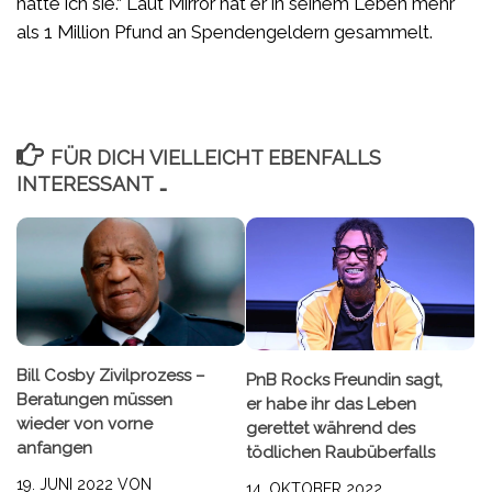
hatte ich sie.“ Laut Mirror hat er in seinem Leben mehr
als 1 Million Pfund an Spendengeldern gesammelt.
FÜR DICH VIELLEICHT EBENFALLS
INTERESSANT …
Bill Cosby Zivilprozess –
PnB Rocks Freundin sagt,
Beratungen müssen
er habe ihr das Leben
wieder von vorne
gerettet während des
anfangen
tödlichen Raubüberfalls
19. JUNI 2022
VON
14. OKTOBER 2022