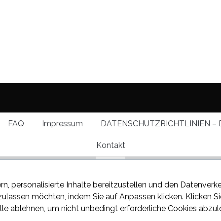
FAQ
Impressum
DATENSCHUTZRICHTLINIEN – 
Kontakt
rn, personalisierte Inhalte bereitzustellen und den Datenverk
 zulassen möchten, indem Sie auf
Anpassen
klicken. Klicken S
lle ablehnen
, um nicht unbedingt erforderliche Cookies abzul
 über den neuesten Klatsch