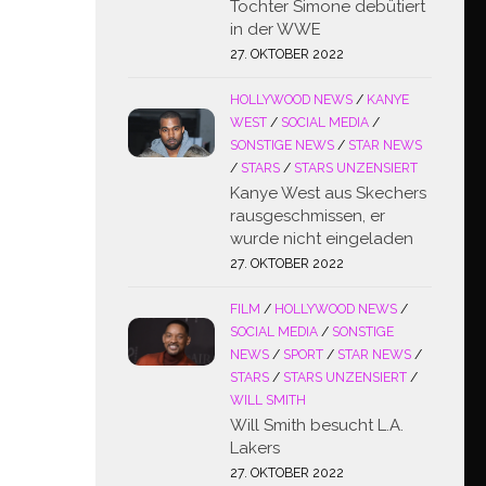
Tochter Simone debütiert
in der WWE
27. OKTOBER 2022
HOLLYWOOD NEWS
/
KANYE
WEST
/
SOCIAL MEDIA
/
SONSTIGE NEWS
/
STAR NEWS
/
STARS
/
STARS UNZENSIERT
Kanye West aus Skechers
rausgeschmissen, er
wurde nicht eingeladen
27. OKTOBER 2022
FILM
/
HOLLYWOOD NEWS
/
SOCIAL MEDIA
/
SONSTIGE
NEWS
/
SPORT
/
STAR NEWS
/
STARS
/
STARS UNZENSIERT
/
WILL SMITH
Will Smith besucht L.A.
Lakers
27. OKTOBER 2022