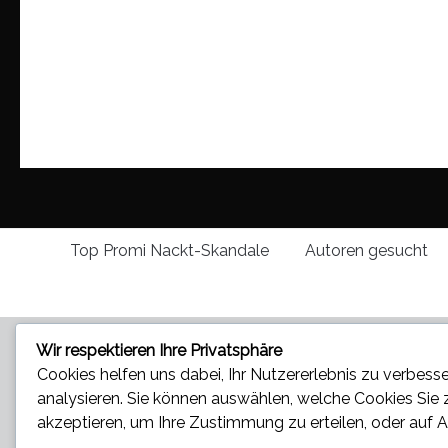
Top Promi Nackt-Skandale
Autoren gesucht
Wir respektieren Ihre Privatsphäre
Cookies helfen uns dabei, Ihr Nutzererlebnis zu verbesse
analysieren. Sie können auswählen, welche Cookies Sie
akzeptieren
, um Ihre Zustimmung zu erteilen, oder auf
A
Star und Promi News - Aktuelle Bilder, Videos und News