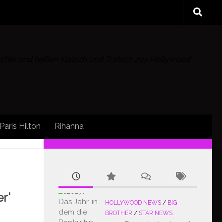
rüchte und heißen Klatsch und Tratsch aus Hollywood
Paris Hilton
Rihanna
FOLLOW:
r‘
HOLLYWOOD NEWS
/
BIG
BROTHER
/
STAR NEWS