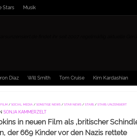
 Stars
Musik
rsunzensiert.de findet ihr seit 2007 regelmäßig aktuelle Ge
ron Diaz
Will Smith
Tom Cruise
Kim Kardashian
/
FILM
/
SOCIAL MEDIA
/
SONSTIGE NEWS
/
STAR NEWS
/
STARS
/
STARS UNZENSIERT
N
SONJA KAMMERZELT
kins in neuen Film als ‚britischer Schindle
, der 669 Kinder vor den Nazis rettete