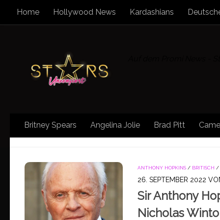
Home
Hollywood News
Kardashians
Deutsche
Zum Inhalt springen
Auf dem Promi News - Sta
Britney Spears
Angelina Jolie
Brad Pitt
Came
KATEGORIE:
ANTHONY HOPKINS
ANTHONY HOPKINS
/
BRITISCH
26. SEPTEMBER 2022
VO
Sir Anthony Hop
Nicholas Winton