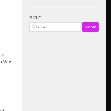
SUCHE
Suchen
nach:
war
in West
ich