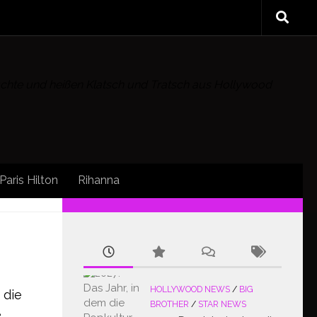
rüchte und heißen Klatsch und Tratsch aus Hollywood
Paris Hilton
Rihanna
FOLLOW:
HOLLYWOOD NEWS
/
BIG
 die
BROTHER
/
STAR NEWS
e