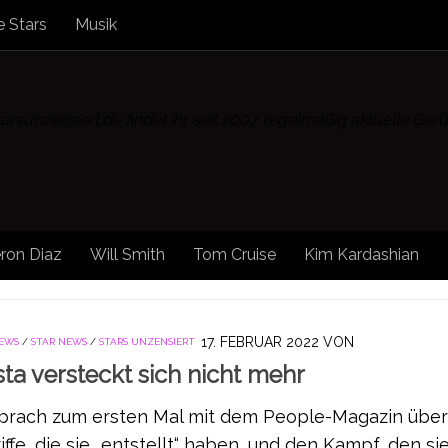
 Stars
Musik
rsunzensiert.de findet ihr seit 2007 regelmäßig aktuelle Ge
ron Diaz
Will Smith
Tom Cruise
Kim Kardashian
17. FEBRUAR 2022
VON
NEWS
/
STAR NEWS
/
STARS UNZENSIERT
ta versteckt sich nicht mehr
sprach zum ersten Mal mit dem People-Magazin über
ffe, die sie „entstellt“ haben, und den Kampf, den si