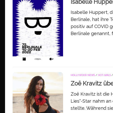
Isabelle Huppe
Isabelle Huppert, 
Berlinale, hat ihre
positiv auf COVID g
Berlinale genannt, f
HOLLYWOOD NEWS
/
HOT-GIRLS
Zoë Kravitz üb
Zoë Kravitz ist die 
Lies“-Star nahm an 
stellte. Während si