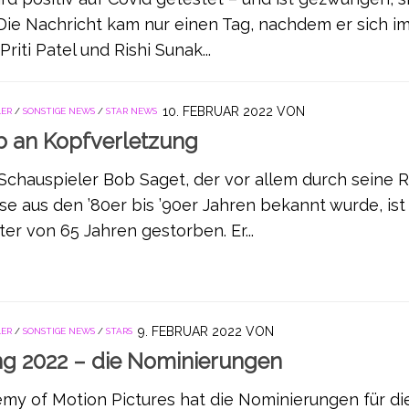
. Die Nachricht kam nur einen Tag, nachdem er sich i
riti Patel und Rishi Sunak...
10. FEBRUAR 2022
VON
LER
/
SONSTIGE NEWS
/
STAR NEWS
b an Kopfverletzung
chauspieler Bob Saget, der vor allem durch seine Ro
se aus den ’80er bis ’90er Jahren bekannt wurde, ist
ter von 65 Jahren gestorben. Er...
9. FEBRUAR 2022
VON
LER
/
SONSTIGE NEWS
/
STARS
ng 2022 – die Nominierungen
my of Motion Pictures hat die Nominierungen für di