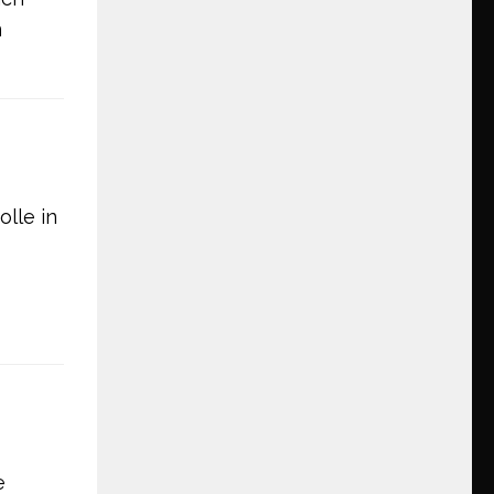
m
lle in
e