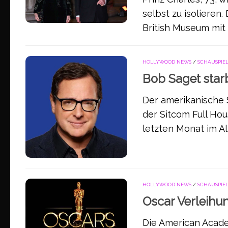
selbst zu isolieren
British Museum mit P
HOLLYWOOD NEWS
/
SCHAUSPIE
Bob Saget star
Der amerikanische S
der Sitcom Full Hou
letzten Monat im Al
HOLLYWOOD NEWS
/
SCHAUSPIE
Oscar Verleihu
Die American Acade