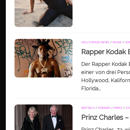
HOLLYWOOD NEWS
/
MUSIK
/
SO
Rapper Kodak B
Der Rapper Kodak Bl
einer von drei Per
Hollywood, Kalifor
Florida...
BRITISCH
/
KÖNIGIN
/
PRINZ
/
ST
Prinz Charles –
Prinz Charles, 73, w