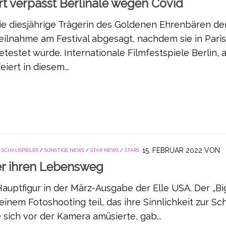
rt verpasst Berlinale wegen Covid
die diesjährige Trägerin des Goldenen Ehrenbären de
 Teilnahme am Festival abgesagt, nachdem sie in Paris
etestet wurde. Internationale Filmfestspiele Berlin, 
eiert in diesem...
15. FEBRUAR 2022
VON
/
SCHAUSPIELER
/
SONSTIGE NEWS
/
STAR NEWS
/
STARS
er ihren Lebensweg
Hauptfigur in der März-Ausgabe der Elle USA. Der „Big
einem Fotoshooting teil, das ihre Sinnlichkeit zur Sc
e sich vor der Kamera amüsierte, gab...