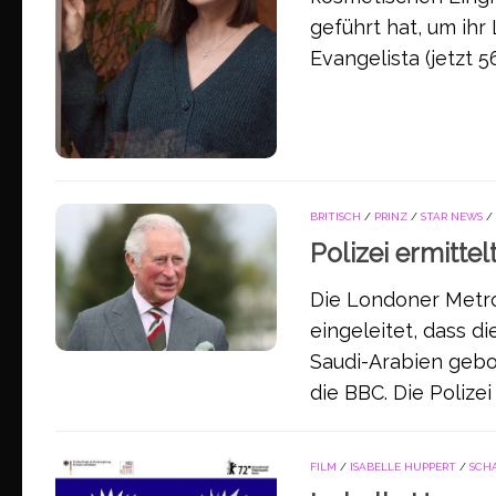
geführt hat, um i
Evangelista (jetzt 56
BRITISCH
/
PRINZ
/
STAR NEWS
/
Polizei ermitte
Die Londoner Metro
eingeleitet, dass d
Saudi-Arabien gebor
die BBC. Die Polizei
FILM
/
ISABELLE HUPPERT
/
SCH