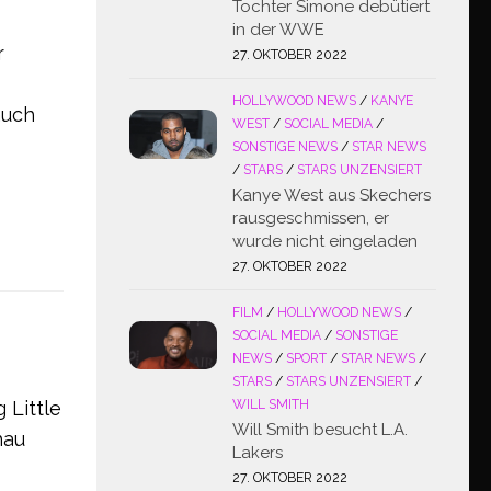
Tochter Simone debütiert
in der WWE
r
27. OKTOBER 2022
HOLLYWOOD NEWS
/
KANYE
auch
WEST
/
SOCIAL MEDIA
/
SONSTIGE NEWS
/
STAR NEWS
/
STARS
/
STARS UNZENSIERT
Kanye West aus Skechers
rausgeschmissen, er
wurde nicht eingeladen
27. OKTOBER 2022
FILM
/
HOLLYWOOD NEWS
/
SOCIAL MEDIA
/
SONSTIGE
NEWS
/
SPORT
/
STAR NEWS
/
STARS
/
STARS UNZENSIERT
/
WILL SMITH
 Little
Will Smith besucht L.A.
hau
Lakers
27. OKTOBER 2022