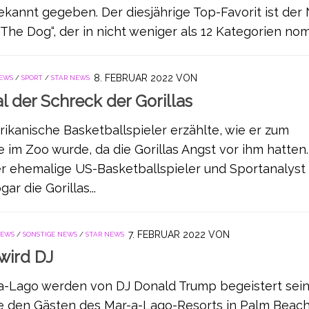
annt gegeben. Der diesjährige Top-Favorit ist der N
he Dog“, der in nicht weniger als 12 Kategorien nomin
8. FEBRUAR 2022
VON
NEWS
/
SPORT
/
STAR NEWS
l der Schreck der Gorillas
ikanische Basketballspieler erzählte, wie er zum
 im Zoo wurde, da die Gorillas Angst vor ihm hatten.
er ehemalige US-Basketballspieler und Sportanalyst
r die Gorillas...
7. FEBRUAR 2022
VON
NEWS
/
SONSTIGE NEWS
/
STAR NEWS
wird DJ
a-Lago werden von DJ Donald Trump begeistert sei
den Gästen des Mar-a-Lago-Resorts in Palm Beach