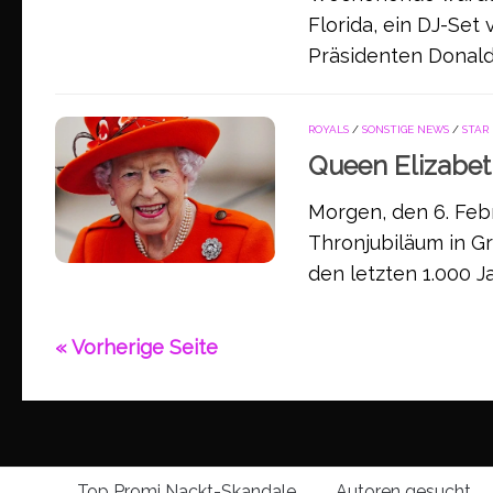
Florida, ein DJ-Se
Präsidenten Donald 
ROYALS
/
SONSTIGE NEWS
/
STAR
Queen Elizabeth
Morgen, den 6. Febru
Thronjubiläum in Gr
den letzten 1.000 J
« Vorherige Seite
Top Promi Nackt-Skandale
Autoren gesucht