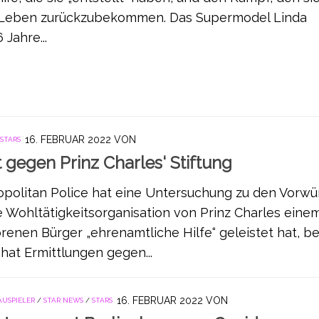
hr Leben zurückzubekommen. Das Supermodel Linda
 Jahre...
16. FEBRUAR 2022
VON
STARS
lt gegen Prinz Charles‘ Stiftung
politan Police hat eine Untersuchung zu den Vorwü
ie Wohltätigkeitsorganisation von Prinz Charles einem
enen Bürger „ehrenamtliche Hilfe“ geleistet hat, be
 hat Ermittlungen gegen...
16. FEBRUAR 2022
VON
AUSPIELER
/
STAR NEWS
/
STARS