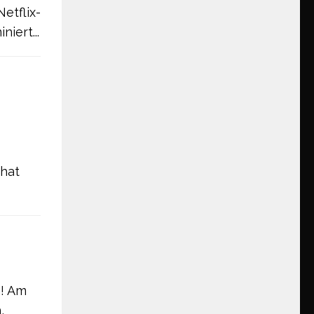
etflix-
iert...
 hat
n! Am
,