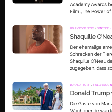
Academy Awards bek
Film „The Power of T
HOLLYWOOD NEWS
/
SONSTIGE 
Shaquille O’Nea
Der ehemalige amer
Schrecken der Tiere
Shaquille O’Neal, d
zugegeben, dass soga
DONALD TRUMP
/
HOLLYWOOD 
Donald Trump 
Die Gäste von Mar-
Wochenende wurde 