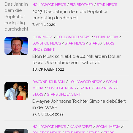
HOLLYWOOD NEWS
/
BIG BROTHER
/
STAR NEWS
2027: Das Jahr, in dem die Popkultur
endgültig durchdreht
7. APRIL 2026
ELON MUSK
/
HOLLYWOOD NEWS
/
SOCIAL MEDIA
/
SONSTIGE NEWS
/
STAR NEWS
/
STARS
/
STARS
UNZENSIERT
Elon Musk schließt die 44 Milliarden Dollar
teure Übernahme von Twitter ab
28. OKTOBER 2022
DWAYNE JOHNSON
/
HOLLYWOOD NEWS
/
SOCIAL
MEDIA
/
SONSTIGE NEWS
/
SPORT
/
STAR NEWS
/
STARS
/
STARS UNZENSIERT
Dwayne Johnsons Tochter Simone debütiert
in der WWE
27. OKTOBER 2022
HOLLYWOOD NEWS
/
KANYE WEST
/
SOCIAL MEDIA
/
SONSTIGE NEWS
/
STAR NEWS
/
STARS
/
STARS