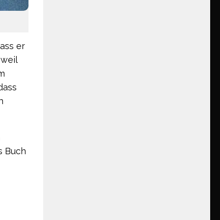
ass er
weil
um
dass
h
n
s Buch