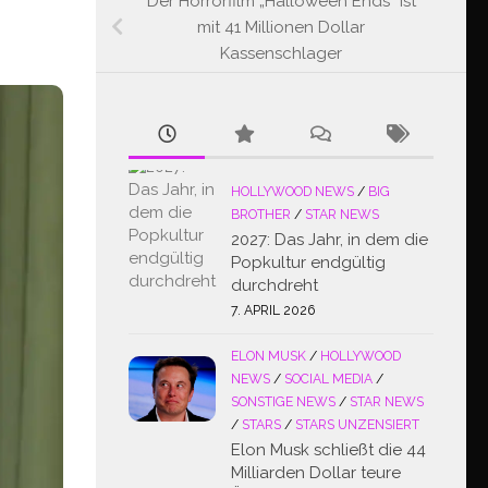
Der Horrorfilm „Halloween Ends“ ist
mit 41 Millionen Dollar
Kassenschlager
HOLLYWOOD NEWS
/
BIG
BROTHER
/
STAR NEWS
2027: Das Jahr, in dem die
Popkultur endgültig
durchdreht
7. APRIL 2026
ELON MUSK
/
HOLLYWOOD
NEWS
/
SOCIAL MEDIA
/
SONSTIGE NEWS
/
STAR NEWS
/
STARS
/
STARS UNZENSIERT
Elon Musk schließt die 44
Milliarden Dollar teure