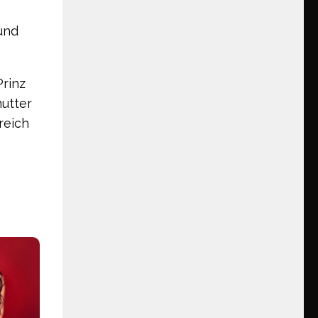
s
und
rinz
mutter
reich