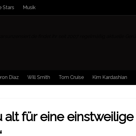
 Stars
Musik
rsunzensiert.de findet ihr seit 2007 regelmäßig aktuelle Ge
ron Diaz
Will Smith
Tom Cruise
Kim Kardashian
MEDIA
/
SONSTIGE NEWS
/
STAR NEWS
/
STARS
/
STARS
alt für eine einstweilige
“