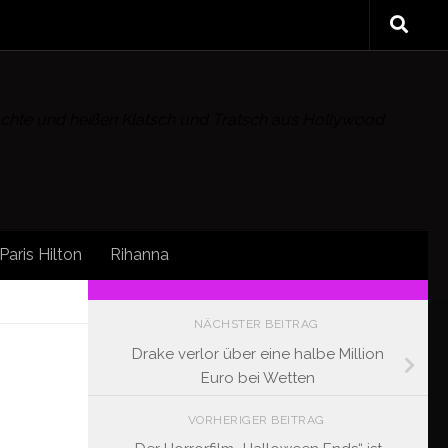
rüchte und heißen Klatsch und Tratsch aus Hollywood
Paris Hilton
Rihanna
FOLLOW:
NÄCHSTER BEITRAG
Drake verlor über eine halbe Million
Euro bei Wetten
VORHERIGER BEITRAG