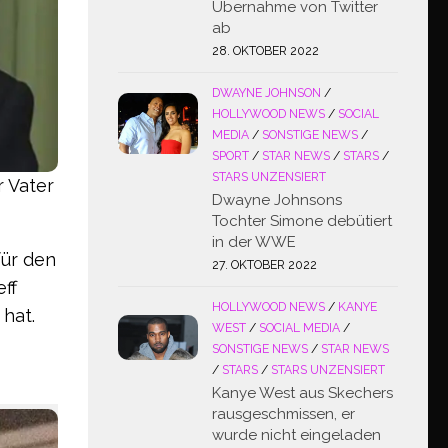
Übernahme von Twitter
ab
28. OKTOBER 2022
DWAYNE JOHNSON
/
HOLLYWOOD NEWS
/
SOCIAL
MEDIA
/
SONSTIGE NEWS
/
SPORT
/
STAR NEWS
/
STARS
/
STARS UNZENSIERT
 Vater
Dwayne Johnsons
Tochter Simone debütiert
in der WWE
für den
27. OKTOBER 2022
ff
HOLLYWOOD NEWS
/
KANYE
 hat.
WEST
/
SOCIAL MEDIA
/
SONSTIGE NEWS
/
STAR NEWS
/
STARS
/
STARS UNZENSIERT
Kanye West aus Skechers
rausgeschmissen, er
wurde nicht eingeladen