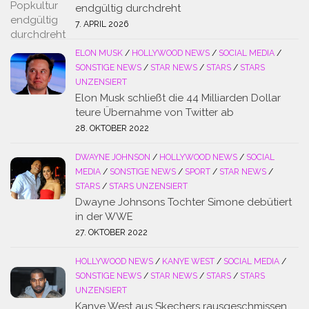
endgültig durchdreht
7. APRIL 2026
ELON MUSK
/
HOLLYWOOD NEWS
/
SOCIAL MEDIA
/
SONSTIGE NEWS
/
STAR NEWS
/
STARS
/
STARS
UNZENSIERT
Elon Musk schließt die 44 Milliarden Dollar
teure Übernahme von Twitter ab
28. OKTOBER 2022
DWAYNE JOHNSON
/
HOLLYWOOD NEWS
/
SOCIAL
MEDIA
/
SONSTIGE NEWS
/
SPORT
/
STAR NEWS
/
STARS
/
STARS UNZENSIERT
Dwayne Johnsons Tochter Simone debütiert
in der WWE
27. OKTOBER 2022
HOLLYWOOD NEWS
/
KANYE WEST
/
SOCIAL MEDIA
/
SONSTIGE NEWS
/
STAR NEWS
/
STARS
/
STARS
UNZENSIERT
Kanye West aus Skechers rausgeschmissen,