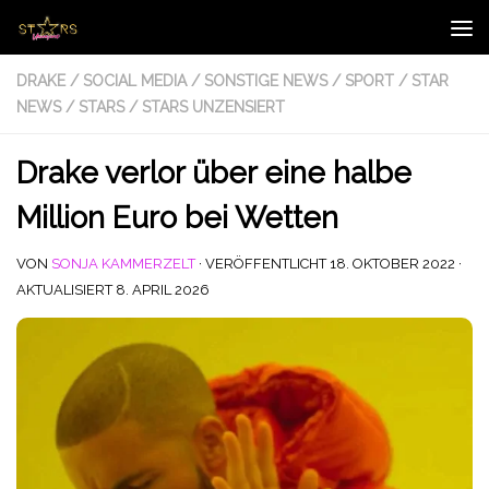
Zum Inhalt springen
DRAKE
/
SOCIAL MEDIA
/
SONSTIGE NEWS
/
SPORT
/
STAR
NEWS
/
STARS
/
STARS UNZENSIERT
Drake verlor über eine halbe
Million Euro bei Wetten
VON
SONJA KAMMERZELT
· VERÖFFENTLICHT
18. OKTOBER 2022
·
AKTUALISIERT
8. APRIL 2026