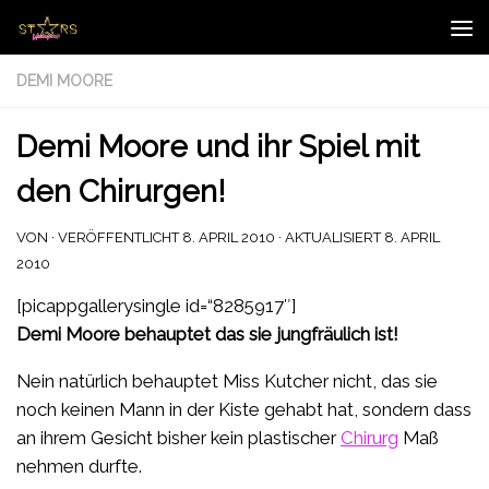
Zum Inhalt springen
DEMI MOORE
Demi Moore und ihr Spiel mit
den Chirurgen!
VON
· VERÖFFENTLICHT
8. APRIL 2010
· AKTUALISIERT
8. APRIL
2010
[picappgallerysingle id=“8285917″]
Demi Moore behauptet das sie jungfräulich ist!
Nein natürlich behauptet Miss Kutcher nicht, das sie
noch keinen Mann in der Kiste gehabt hat, sondern dass
an ihrem Gesicht bisher kein plastischer
Chirurg
Maß
nehmen durfte.