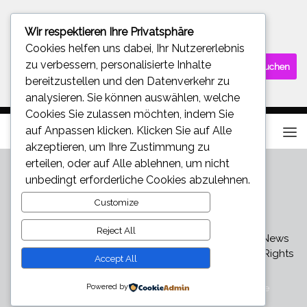
Wir respektieren Ihre Privatsphäre
SUCHE
Cookies helfen uns dabei, Ihr Nutzererlebnis
Suchen
zu verbessern, personalisierte Inhalte
nach:
bereitzustellen und den Datenverkehr zu
analysieren. Sie können auswählen, welche
Cookies Sie zulassen möchten, indem Sie
auf
Anpassen
klicken. Klicken Sie auf
Alle
akzeptieren
, um Ihre Zustimmung zu
erteilen, oder auf
Alle ablehnen
, um nicht
unbedingt erforderliche Cookies abzulehnen.
Customize
Reject All
Star und Promi News - Aktuelle Bilder, Videos und News
über den neuesten Klatsch und Tratsch © 2026. All Rights
Accept All
Reserved.
Powered by
Präsentiert von
- Entworfen mit dem
Hueman-Theme