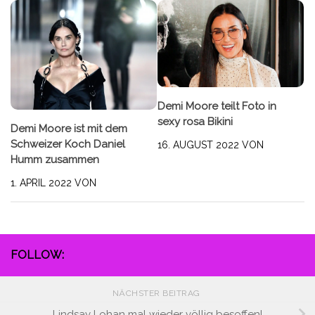
Demi Moore teilt Foto in
sexy rosa Bikini
Demi Moore ist mit dem
Schweizer Koch Daniel
16. AUGUST 2022
VON
Humm zusammen
1. APRIL 2022
VON
FOLLOW:
NÄCHSTER BEITRAG
Lindsay Lohan mal wieder völlig besoffen!