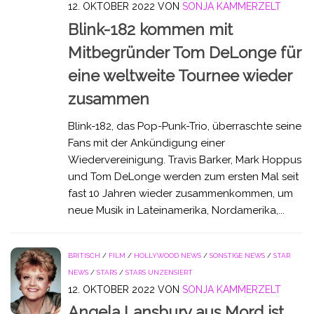
12. OKTOBER 2022
VON
SONJA KAMMERZELT
Blink-182 kommen mit
Mitbegründer Tom DeLonge für
eine weltweite Tournee wieder
zusammen
Blink-182, das Pop-Punk-Trio, überraschte seine
Fans mit der Ankündigung einer
Wiedervereinigung. Travis Barker, Mark Hoppus
und Tom DeLonge werden zum ersten Mal seit
fast 10 Jahren wieder zusammenkommen, um
neue Musik in Lateinamerika, Nordamerika,...
BRITISCH
/
FILM
/
HOLLYWOOD NEWS
/
SONSTIGE NEWS
/
STAR
NEWS
/
STARS
/
STARS UNZENSIERT
12. OKTOBER 2022
VON
SONJA KAMMERZELT
Angela Lansbury aus Mord ist