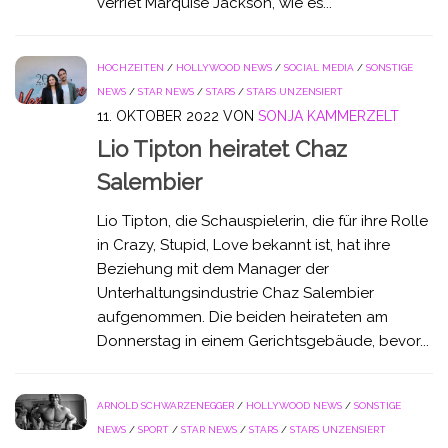
verriet Marquise Jackson, wie es...
HOCHZEITEN
/
HOLLYWOOD NEWS
/
SOCIAL MEDIA
/
SONSTIGE
NEWS
/
STAR NEWS
/
STARS
/
STARS UNZENSIERT
11. OKTOBER 2022
VON
SONJA KAMMERZELT
Lio Tipton heiratet Chaz
Salembier
Lio Tipton, die Schauspielerin, die für ihre Rolle
in Crazy, Stupid, Love bekannt ist, hat ihre
Beziehung mit dem Manager der
Unterhaltungsindustrie Chaz Salembier
aufgenommen. Die beiden heirateten am
Donnerstag in einem Gerichtsgebäude, bevor...
ARNOLD SCHWARZENEGGER
/
HOLLYWOOD NEWS
/
SONSTIGE
NEWS
/
SPORT
/
STAR NEWS
/
STARS
/
STARS UNZENSIERT