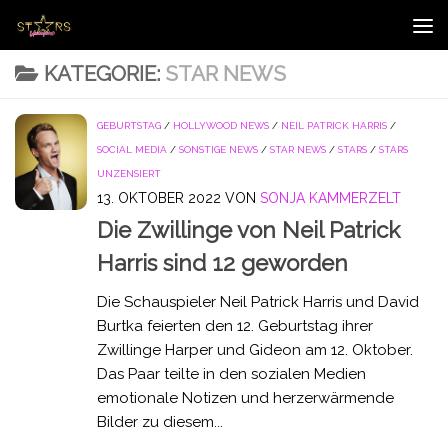
Zum Inhalt springen
KATEGORIE:
STAR NEWS
GEBURTSTAG
/
HOLLYWOOD NEWS
/
NEIL PATRICK HARRIS
/
SOCIAL MEDIA
/
SONSTIGE NEWS
/
STAR NEWS
/
STARS
/
STARS
UNZENSIERT
13. OKTOBER 2022
VON
SONJA KAMMERZELT
Die Zwillinge von Neil Patrick
Harris sind 12 geworden
Die Schauspieler Neil Patrick Harris und David
Burtka feierten den 12. Geburtstag ihrer
Zwillinge Harper und Gideon am 12. Oktober.
Das Paar teilte in den sozialen Medien
emotionale Notizen und herzerwärmende
Bilder zu diesem...