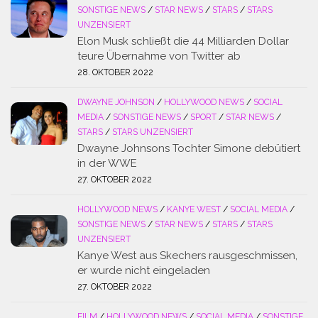
SONSTIGE NEWS
/
STAR NEWS
/
STARS
/
STARS
UNZENSIERT
Elon Musk schließt die 44 Milliarden Dollar
teure Übernahme von Twitter ab
28. OKTOBER 2022
DWAYNE JOHNSON
/
HOLLYWOOD NEWS
/
SOCIAL
MEDIA
/
SONSTIGE NEWS
/
SPORT
/
STAR NEWS
/
STARS
/
STARS UNZENSIERT
Dwayne Johnsons Tochter Simone debütiert
in der WWE
27. OKTOBER 2022
HOLLYWOOD NEWS
/
KANYE WEST
/
SOCIAL MEDIA
/
SONSTIGE NEWS
/
STAR NEWS
/
STARS
/
STARS
UNZENSIERT
Kanye West aus Skechers rausgeschmissen,
er wurde nicht eingeladen
27. OKTOBER 2022
FILM
/
HOLLYWOOD NEWS
/
SOCIAL MEDIA
/
SONSTIGE