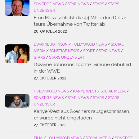
SONSTIGE NEWS
/
STAR NEWS
/
STARS
/
STARS
UNZENSIERT
Elon Musk schließt die 44 Milliarden Dollar
teure Übernahme von Twitter ab
28. OKTOBER 2022
DWAYNE JOHNSON
/
HOLLYWOOD NEWS
/
SOCIAL
MEDIA
/
SONSTIGE NEWS
/
SPORT
/
STAR NEWS
/
STARS
/
STARS UNZENSIERT
Dwayne Johnsons Tochter Simone debütiert
in der WWE
27. OKTOBER 2022
HOLLYWOOD NEWS
/
KANYE WEST
/
SOCIAL MEDIA
/
SONSTIGE NEWS
/
STAR NEWS
/
STARS
/
STARS
UNZENSIERT
Kanye West aus Skechers rausgeschmissen,
er wurde nicht eingeladen
27. OKTOBER 2022
FILM
/
HOLLYWOOD NEWS
/
SOCIAL MEDIA
/
SONSTIGE