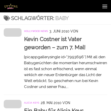
Zum Inhalt springen
SCHLAGWÖRTER:
BABY
3. JUNI 2010
VON
HOLLYWOOD NEWS
Kevin Costner ist Vater
geworden – zum 7. Mal!
[picappgallerysingle id=“7993696″] Mit all den
Babygerüchten die momentan herumschwirren
ist es fast schon erfrischend, wenn einmal
wirklich ein neuer Erdenbürger das Licht der
Welt erblickt. So geschehen nun bei Kevin
Costner und seiner Frau,...
28. MAI 2010
VON
ALICIA KEYS
Ein Baby für Alicia Keys